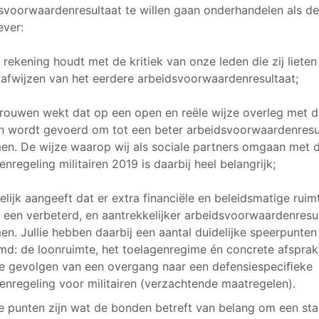
svoorwaardenresultaat te willen gaan onderhandelen als d
ver:
t rekening houdt met de kritiek van onze leden die zij liete
t afwijzen van het eerdere arbeidsvoorwaardenresultaat;
trouwen wekt dat op een open en reële wijze overleg met 
 wordt gevoerd om tot een beter arbeidsvoorwaardenresu
en. De wijze waarop wij als sociale partners omgaan met 
enregeling militairen 2019 is daarbij heel belangrijk;
delijk aangeeft dat er extra financiële en beleidsmatige ruimt
 een verbeterd, en aantrekkelijker arbeidsvoorwaardenresu
en. Jullie hebben daarbij een aantal duidelijke speerpunten
d: de loonruimte, het toelagenregime én concrete afspra
e gevolgen van een overgang naar een defensiespeciﬁeke
enregeling voor militairen (verzachtende maatregelen).
e punten zijn wat de bonden betreft van belang om een sta