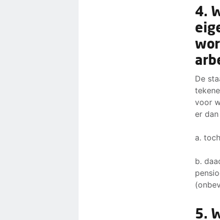
4. 
eig
wor
arb
De sta
tekene
voor w
er dan
a. toc
b. daa
pensio
(onbev
5. 