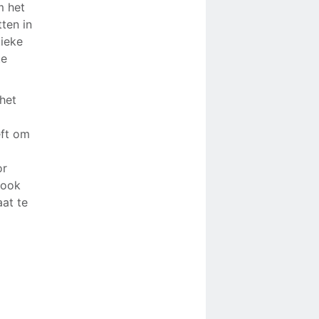
m het
ten in
tieke
te
 het
eft om
or
 ook
at te