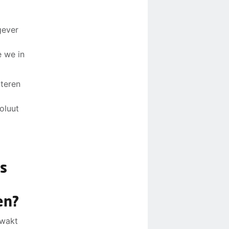
gever
 we in
cteren
oluut
is
en?
zwakt