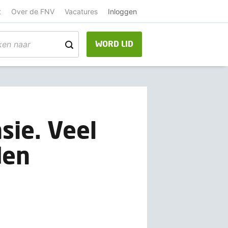
t
Over de FNV
Vacatures
Inloggen
WORD LID
sie. Veel
den