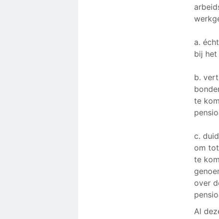
arbeid
werkge
a. éch
bij he
b. ver
bonden
te kom
pensio
c. dui
om tot
te kom
genoem
over d
pensio
Al dez