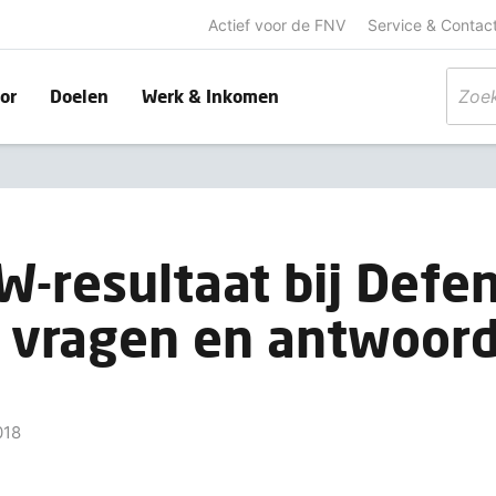
Actief voor de FNV
Service & Contac
or
Doelen
Werk & Inkomen
-resultaat bij Defen
e vragen en antwoor
018