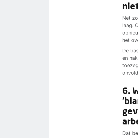
nie
Net zo
laag. 
opnieu
het ov
De bas
en nak
toezeg
onvold
6. 
‘bl
gev
arb
Dat be