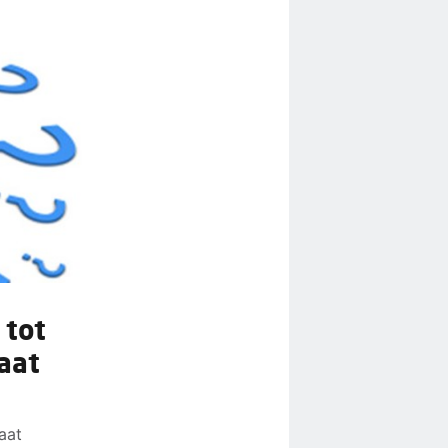
 tot
aat
aat