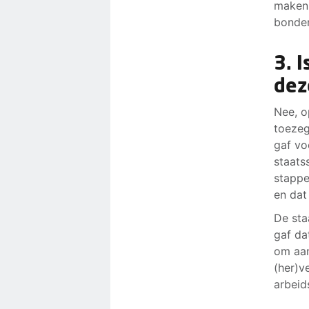
maken 
bonden
3. 
dez
Nee, o
toezeg
gaf vo
staats
stappe
en dat
De sta
gaf da
om aan
(her)v
arbeid