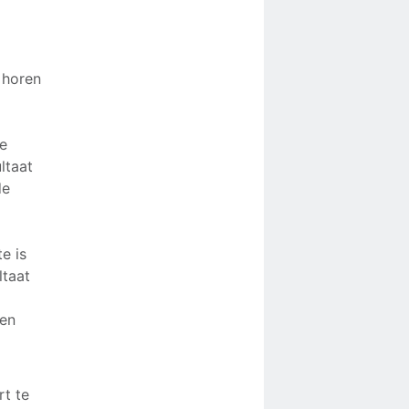
e
n horen
de
ltaat
de
e is
ltaat
ken
rt te