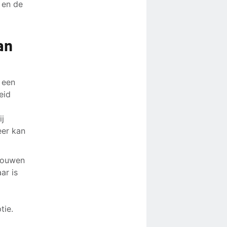
 en de
an
 een
eid
ij
eer kan
trouwen
ar is
tie.