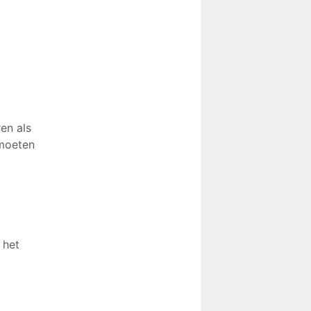
en als
 moeten
 het