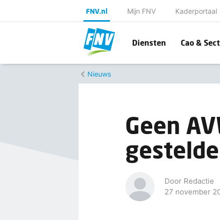
FNV.nl
Mijn FNV
Kaderportaal
Diensten
Cao & Sect
Nieuws
Geen AVW
gesteld
Door Redactie
27 november 2