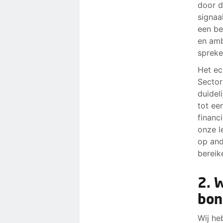
door d
signaa
een be
en amb
spreke
Het ec
Sector
duidel
tot ee
financ
onze l
op and
bereik
2. 
bon
Wij he