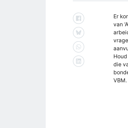
Er ko
van ‘
arbei
vrage
aanvu
Houd 
die v
bonde
VBM.