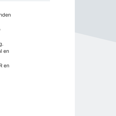
onden
e
g.
l en
R en