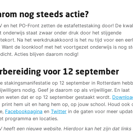
rom nog steeds actie?
 en het PO-Front zetten de estafettestaking door! De kwali
t onderwijs staat zwaar onder druk door het stijgende
ntekort. Na het werkdrukakkoord is het nu tijd voor een eerl
s. Want de loonkloof met het voortgezet onderwijs is nog s
edicht. Acties blijven daarom nodig!
rbereiding voor 12 september
e stakingsmanifestatie op 12 september in Rotterdam heb
ijwilligers nodig. Geef je daarom op als vrijwilliger. En laat
en weten dat er op 12 september gestaakt wordt.
Downloa
, print hem uit en hang hem op, op jouw school. Houd ook
te,
Facebookpagina
en
Twitter
in de gaten voor meer updat
et programma en locaties.
 heeft een nieuwe website. Hierdoor kan het zijn dat links