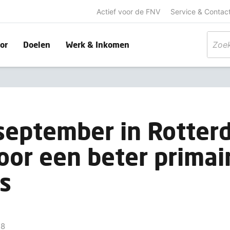
Actief voor de FNV
Service & Contac
or
Doelen
Werk & Inkomen
september in Rotter
oor een beter primai
s
18