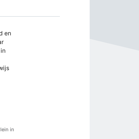
nd en
ar
 in
wijs
ein in