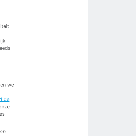
teit
ijk
teeds
ben we
d de
 onze
es
 op