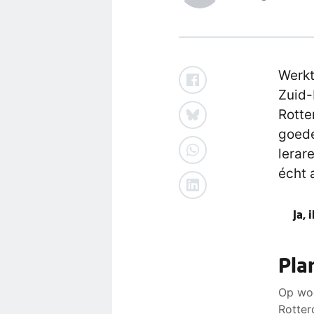
Werkt
Zuid-
Rotte
goede
lerar
écht 
Ja, 
Pla
Op woe
Rotter