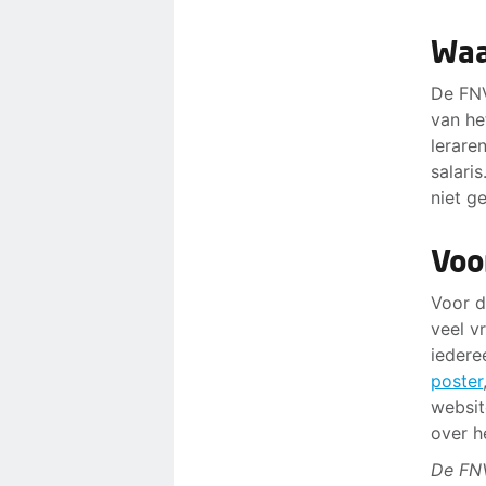
Waa
De FNV
van he
lerare
salari
niet g
Voo
Voor d
veel vr
iedere
poster
websi
over h
De FNV