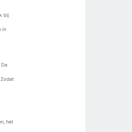
 bij
 in
! De
d
. Zodat
n, het