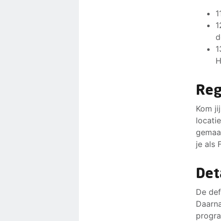
1
1
d
1
H
Reg
Kom ji
locati
gemaak
je als
Det
De def
Daarna
progra