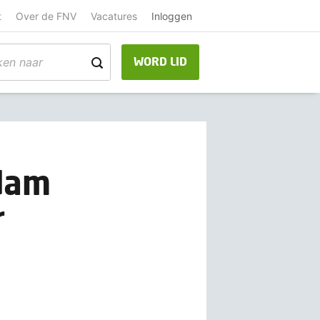
t
Over de FNV
Vacatures
Inloggen
WORD LID
dam
r