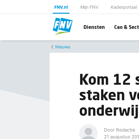
FNV.nl
Mijn FNV
Kaderportaal
Diensten
Cao & Sect
Nieuws
Kom 12 
staken v
onderwij
Door Redactie
21 augustus 20