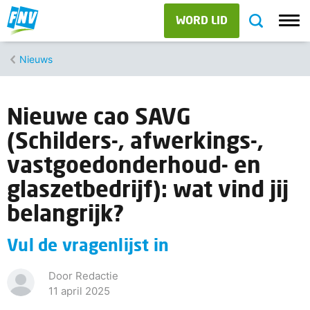
WORD LID
Nieuws
Nieuwe cao SAVG
(Schilders-, afwerkings-,
vastgoedonderhoud- en
glaszetbedrijf): wat vind jij
belangrijk?
Vul de vragenlijst in
Door Redactie
11 april 2025