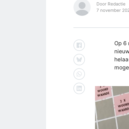
Door Redactie
7 november 20
Op 6 
nieuw
helaa
mogel