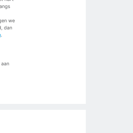
langs
jgen we
d, dan
n
.
 aan