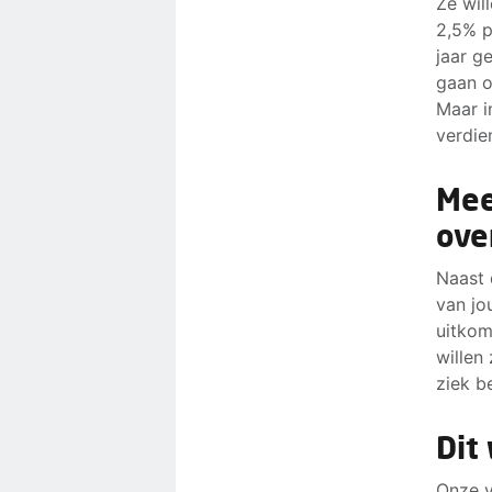
Ze wil
2,5% p
jaar g
gaan o
Maar i
verdie
Mee
ove
Naast 
van jo
uitkom
willen
ziek b
Dit
Onze v