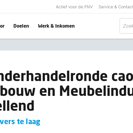
Actief voor de FNV
Service & Contac
or
Doelen
Werk & Inkomen
nderhandelronde ca
rbouw en Meubelindu
ellend
ers te laag