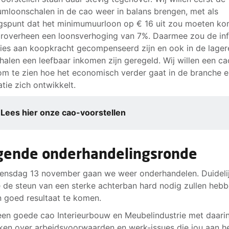
mloonschalen in de cao weer in balans brengen, met als
gspunt dat het minimumuurloon op € 16 uit zou moeten ko
roverheen een loonsverhoging van 7%. Daarmee zou de inf
lies aan koopkracht gecompenseerd zijn en ook in de lager
halen een leefbaar inkomen zijn geregeld. Wij willen een c
 om te zien hoe het economisch verder gaat in de branche 
atie zich ontwikkelt.
Lees hier onze cao-voorstellen
gende onderhandelingsronde
nsdag 13 november gaan we weer onderhandelen. Duidelij
 de steun van een sterke achterban hard nodig zullen heb
n goed resultaat te komen.
j een goede cao Interieurbouw en Meubelindustrie met daari
ken over arbeidsvoorwaarden en werk-issues die jou aan he