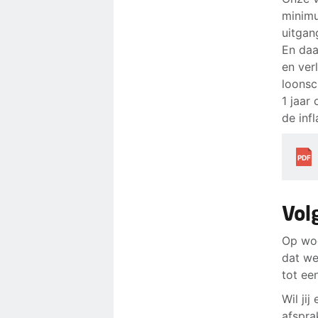
minimu
uitgan
En daa
en ver
loonsc
1 jaar
de infl
PDF
Vol
Op woe
dat we
tot ee
Wil ji
afspra