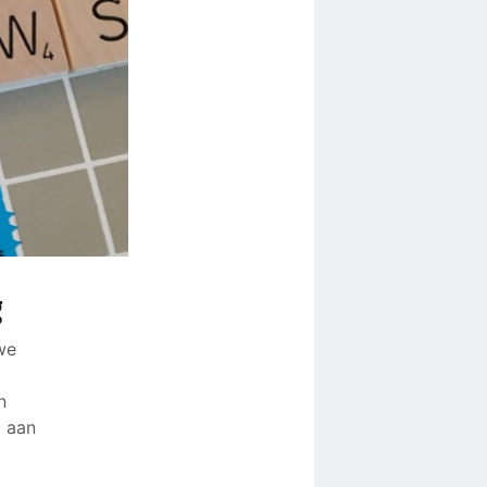
g
we
n
g aan