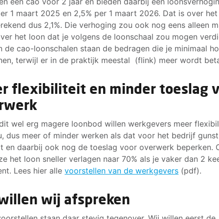
len een cao voor 2 jaar en bieden daarbij een loonsverhogi
er 1 maart 2025 en 2,5% per 1 maart 2026. Dat is over het
erekend dus 2,1%. Die verhoging zou ook nog eens alleen m
ver het loon dat je volgens de loonschaal zou mogen verdi
n de cao-loonschalen staan de bedragen die je minimaal ho
nen, terwijl er in de praktijk meestal (flink) meer wordt bet
r flexibiliteit en minder toeslag 
rwerk
dit wel erg magere loonbod willen werkgevers meer flexibili
u, dus meer of minder werken als dat voor het bedrijf gunst
t en daarbij ook nog de toeslag voor overwerk beperken.
 ze het loon sneller verlagen naar 70% als je vaker dan 2 ke
ent. Lees hier alle
voorstellen van de werkgevers
(pdf).
 willen wij afspreken
oorstellen staan daar stevig tegenover. Wij willen eerst de