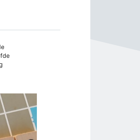
de
ofde
ag