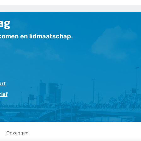
ag
inkomen en lidmaatschap.
urt
ief
Opzeggen