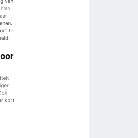
ng van
 hele
aar
enen.
ort te
aald!
voor
teit
iger
 Ook
er kort