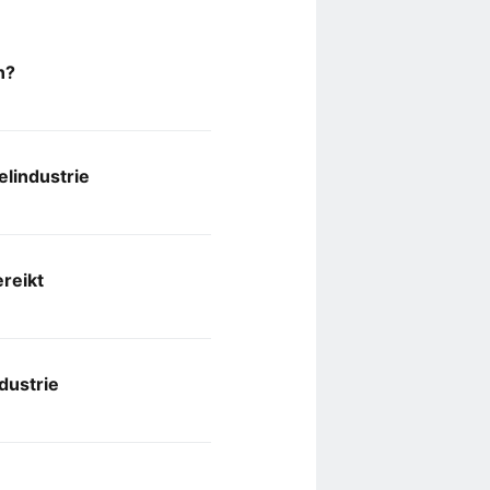
n?
lindustrie
reikt
dustrie