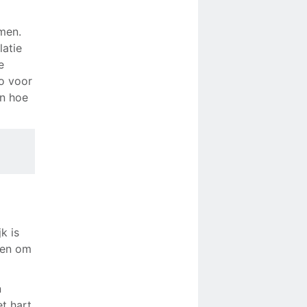
men.
latie
e
ao voor
en hoe
k is
ben om
n
t hart