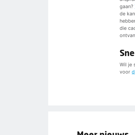
gaan?
de kan
hebben
die ca
ontvan
Sne
Wil je
voor
d
Meer nieuws