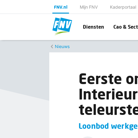
FNV.nl
Mijn FNV
Kaderportaal
Diensten
Cao & Sect
Nieuws
Eerste o
Interieu
teleurst
Loonbod werkgev