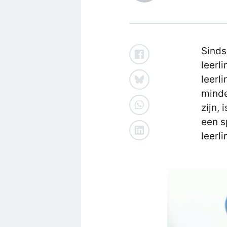
Sinds
leerl
leerl
minde
zijn,
een s
leerl