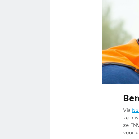
Ber
Via
bb
ze mis
ze FNV
voor d