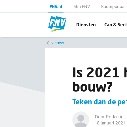
FNV.nl
Mijn FNV
Kaderportaal
Diensten
Cao & Sect
Nieuws
Is 2021 
bouw?
Teken dan de pet
Door Redactie
18 januari 2021