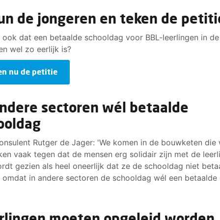
un de jongeren en teken de petiti
ij ook dat een betaalde schooldag voor BBL-leerlingen in d
en wel zo eerlijk is?
en nu de petitie
andere sectoren wél betaalde
ooldag
nsulent Rutger de Jager: 'We komen in de bouwketen die
en vaak tegen dat de mensen erg solidair zijn met de leerl
rdt gezien als heel oneerlijk dat ze de schooldag niet beta
n omdat in andere sectoren de schooldag wél een betaalde
rlingen moeten opgeleid worden