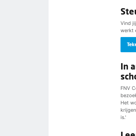
Ste
Vind j
werkt 
Tek
In 
sch
FNV Co
bezoek
Het wo
krijge
is.'
Lee