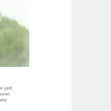
el geld
teunen
afel