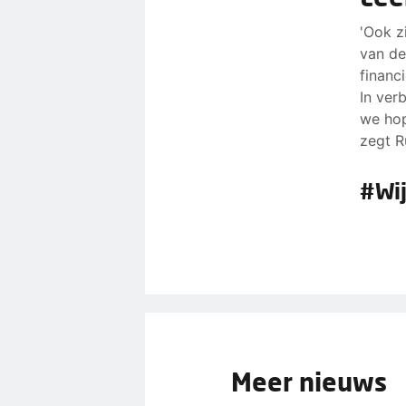
'Ook z
van de
financ
In ver
we hop
zegt R
#Wi
Meer nieuws