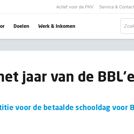
Actief voor de FNV
Service & Contac
or
Doelen
Werk & Inkomen
het jaar van de BBL’e
itie voor de betaalde schooldag voor 