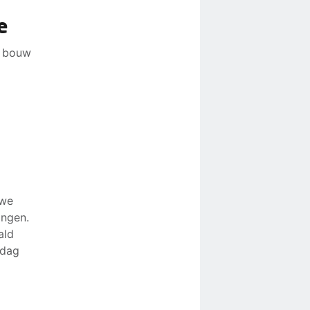
e
e bouw
 we
ingen.
ald
 dag