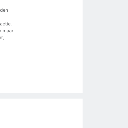
iden
actie.
en maar
',