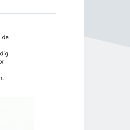
n de
odig
or
n.