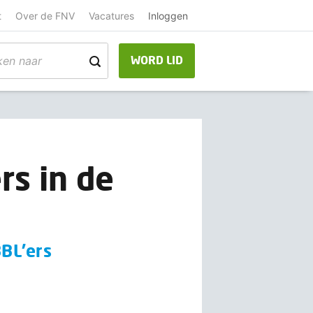
t
Over de FNV
Vacatures
Inloggen
WORD LID
rs in de
BBL'ers