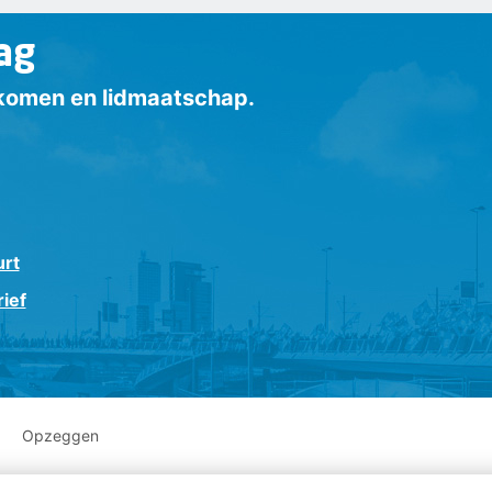
ag
inkomen en lidmaatschap.
urt
ief
Opzeggen