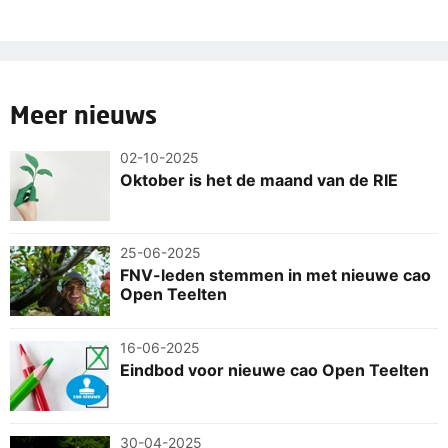
telkens een stap van + € 0,20 (bruto).
dat je een loontrede stijgt voor elk jaar dat je in dienst
bent bij dezelfde werkgever (artikel 17, lid 3 van de cao
Open teelten).
Meer nieuws
02-10-2025
Oktober is het de maand van de RIE
25-06-2025
FNV-leden stemmen in met nieuwe cao
Open Teelten
16-06-2025
Eindbod voor nieuwe cao Open Teelten
30-04-2025