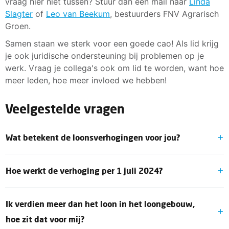
vraag hier niet tussen? Stuur dan een mail naar
Linda
Slagter
of
Leo van Beekum
, bestuurders FNV Agrarisch
Groen.
Samen staan we sterk voor een goede cao! Als lid krijg
je ook juridische ondersteuning bij problemen op je
werk. Vraag je collega's ook om lid te worden, want hoe
meer leden, hoe meer invloed we hebben!
Veelgestelde vragen
Wat betekent de loonsverhogingen voor jou?
Je loon stijgt in totaal met minimaal 4,5% in twee
Hoe werkt de verhoging per 1 juli 2024?
stappen: op 1 juli 2024 en 1 januari 2025. Het precieze
bedrag hangt af van je functieschaal en trede.
Minimaal 2% loonsverhoging, maar het precieze bedrag
Ik verdien meer dan het loon in het loongebouw,
verschilt per functieschaal en trede. Bekijk het
aangepaste loongebouw om te zien wat dit voor jou
hoe zit dat voor mij?