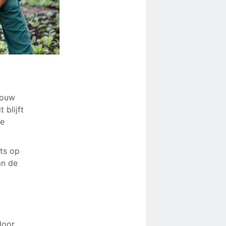
nbouw
 blijft
te
ots op
an de
door