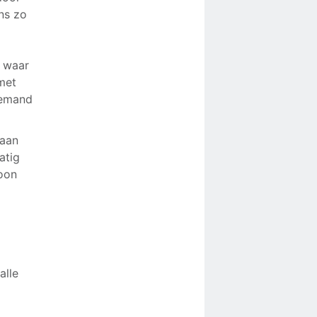
ns zo
n waar
met
iemand
baan
atig
hoon
alle