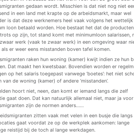
smigranten gedaan wordt. Misschien is dat niet nog niet ee
send in een land met krapte op de arbeidsmarkt, maar wel
der is dat deze werknemers heel vaak volgens het wettelijk
m loon betaald worden. Hoe bestaat het dat de producte
trots op zijn, tot stand komt met minimumloon salarissen, 
 zwaar werk (vaak te zwaar werk) in een omgeving waar n
t als er weer eens misstanden boven tafel komen.
smigranten raken hun woning (kamer) kwijt indien ze hun 
zen. Dat maakt hen kwetsbaar. Bovendien worden er regelm
gen op het salaris toegepast vanwege ‘boetes’: het niet sc
 van de woning (kamer) of andere ‘misstanden’.
lden hoort niet, neen, dan komt er iemand langs die zelf
tie gaat doen. Dat kan natuurlijk allemaal niet, maar ja voor
smigranten zijn de normen anders……
eidsmigranten zitten vaak met velen in een busje die langs 
caties gaat voordat ze op de werkplek aankomen: lange
ge reistijd bij de toch al lange werkdagen.