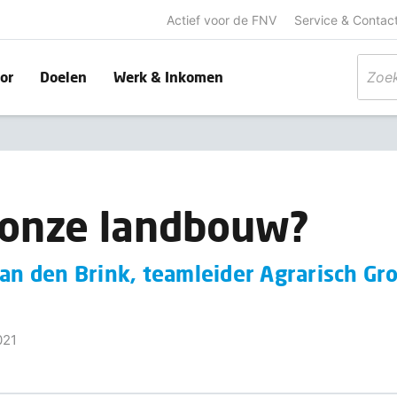
Actief voor de FNV
Service & Contac
or
Doelen
Werk & Inkomen
 onze landbouw?
van den Brink, teamleider Agrarisch Gr
021