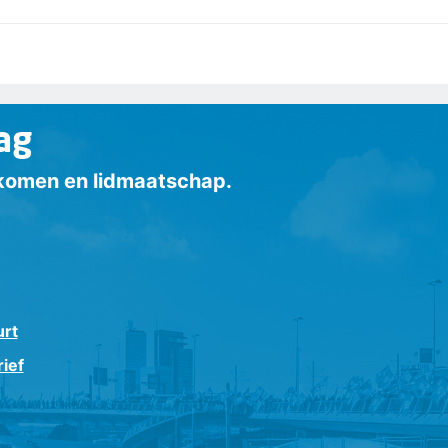
ag
inkomen en lidmaatschap.
urt
ief