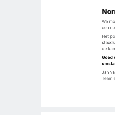
Nor
We moe
een no
Het po
steeds
de kam
Goed 
omsta
Jan va
Teamle