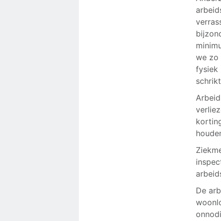
arbeid
verras
bijzon
minimu
we zo 
fysiek
schrik
Arbeid
verlie
kortin
houden
Ziekme
inspec
arbeid
De arb
woonlo
onnodi