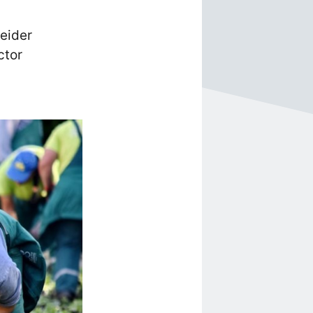
leider
ctor