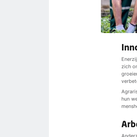
Inn
Enerzi
zich o
groeie
verbet
Agrari
hun we
menshe
Arb
Anderz