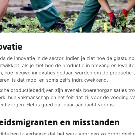
ovatie
jds de innovatie in de sector. Indien je ziet hoe de glastui
ntwikkelt, als je ziet hoe de productie in omvang en kwaliteit
n, hoe nieuwe innovaties gedaan worden om de productie 
eren, is dat mooi en soms zelfs indrukwekkend.
sche productiebedrijven zijn evenals boerenorganisaties tr
rk, hun vakmanschap en het feit dat zij voor de voeding v
id zorgen. Het is goed dat daar aandacht voor is.
eidsmigranten en misstanden
ijds ben ik verbaasd dat het werk voor een zo groot deel 