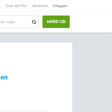
t
Over de FNV
Vacatures
Inloggen
WORD LID
oen