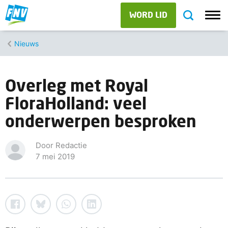
WORD LID
Nieuws
Overleg met Royal
FloraHolland: veel
onderwerpen besproken
Door Redactie
7 mei 2019