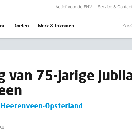
Actief voor de FNV
Service & Contac
or
Doelen
Werk & Inkomen
 van 75-jarige jubila
een
 Heerenveen-Opsterland
24