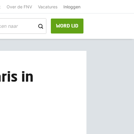
t
Over de FNV
Vacatures
Inloggen
WORD LID
ris in