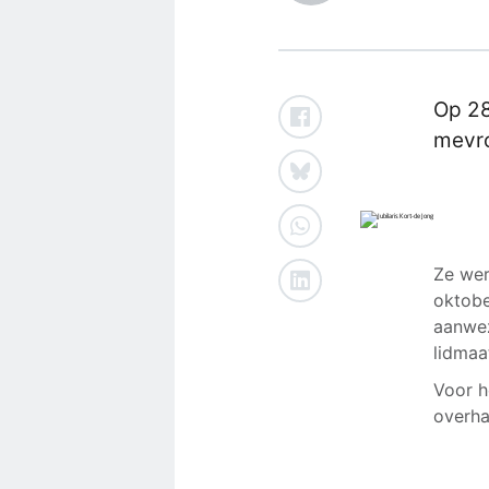
Op 28
mevro
Ze wer
oktobe
aanwez
lidmaa
Voor h
overh