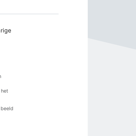
arige
n
 het
 beeld