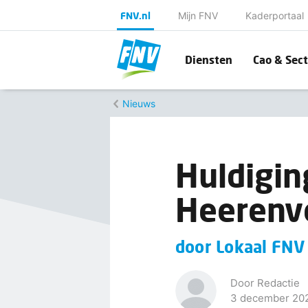
FNV.nl
Mijn FNV
Kaderportaal
Diensten
Cao & Sect
Nieuws
Huldiging
Heerenv
door Lokaal FNV
Door Redactie
3 december 20