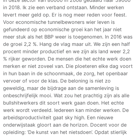
in deze sector van 80000 in 2008 gedaald naar 59000
in 2018. Ik zie een verband ontstaan. Minder werken
levert meer geld op. Er is nog meer reden voor feest.
Voor economische tunnelbewoners wier leven is
gefundeerd op economische groei kan het jaar niet
meer stuk als het BBP weer is toegenomen. In 2016 was
de groei 2,2 %. Hang de vlag maar uit. We zijn een half
procent minder productief en we zijn als land weer 2,2
% rijker geworden. De mensen die het echte werk doen
merken er niet zoveel van. Die ploeteren elke dag voort
in hun baan in de schoonmaak, de zorg, het openbaar
vervoer of voor de klas. De beloning is niet zo
geweldig, maar de bijdrage aan de samenleving is
onbeschrijfelijk mooi. Wat zou het prachtig zijn als alle
bullshitwerkers dit soort werk gaan doen. Het echte
werk wordt verdeeld. Iedereen kan minder werken. De
arbeidsproductiviteit gaat sky high. Een nieuwe
onderwijstaak gloort aan de horizon. Docent voor de
opleiding: ‘De kunst van het nietsdoen’. Opdat stierlijk