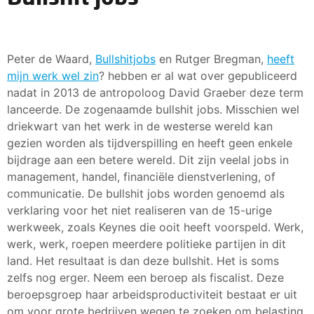
Peter de Waard,
Bullshitjobs
en Rutger Bregman,
heeft
mijn werk wel zin
? hebben er al wat over gepubliceerd
nadat in 2013 de antropoloog David Graeber deze term
lanceerde. De zogenaamde bullshit jobs. Misschien wel
driekwart van het werk in de westerse wereld kan
gezien worden als tijdverspilling en heeft geen enkele
bijdrage aan een betere wereld. Dit zijn veelal jobs in
management, handel, financiële dienstverlening, of
communicatie. De bullshit jobs worden genoemd als
verklaring voor het niet realiseren van de 15-urige
werkweek, zoals Keynes die ooit heeft voorspeld. Werk,
werk, werk, roepen meerdere politieke partijen in dit
land. Het resultaat is dan deze bullshit. Het is soms
zelfs nog erger. Neem een beroep als fiscalist. Deze
beroepsgroep haar arbeidsproductiviteit bestaat er uit
om voor grote bedrijven wegen te zoeken om belasting