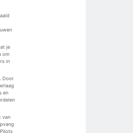
taald
ouwen
at je
nu om
rs in
t. Door
verlaag
s en
erdelen
t van
opvang
Pilots