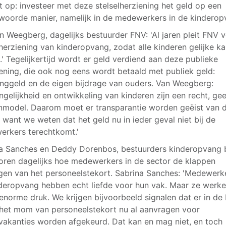
t op: investeer met deze stelselherziening het geld op een
woorde manier, namelijk in de medewerkers in de kinderop
n Weegberg, dagelijks bestuurder FNV: 'Al jaren pleit FNV 
lherziening van kinderopvang, zodat alle kinderen gelijke k
n.' Tegelijkertijd wordt er geld verdiend aan deze publieke
ening, die ook nog eens wordt betaald met publiek geld:
inggeld en de eigen bijdrage van ouders. Van Weegberg:
ngelijkheid en ontwikkeling van kinderen zijn een recht, ge
nmodel. Daarom moet er transparantie worden geëist van 
, want we weten dat het geld nu in ieder geval niet bij de
rkers terechtkomt.'
a Sanches en Deddy Dorenbos, bestuurders kinderopvang b
oren dagelijks hoe medewerkers in de sector de klappen
en van het personeelstekort. Sabrina Sanches: 'Medewerke
deropvang hebben echt liefde voor hun vak. Maar ze werk
enorme druk. We krijgen bijvoorbeeld signalen dat er in de
het mom van personeelstekort nu al aanvragen voor
akanties worden afgekeurd. Dat kan en mag niet, en toch