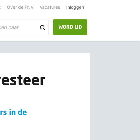
t
Over de FNV
Vacatures
Inloggen
WORD LID
vesteer
rs in de