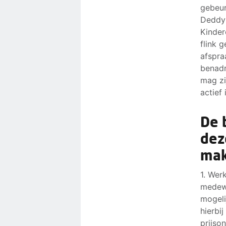
gebeur
Deddy 
Kinder
flink 
afspra
benadr
mag zi
actief 
De 
dez
mak
1. Wer
medewe
mogeli
hierbi
prijso