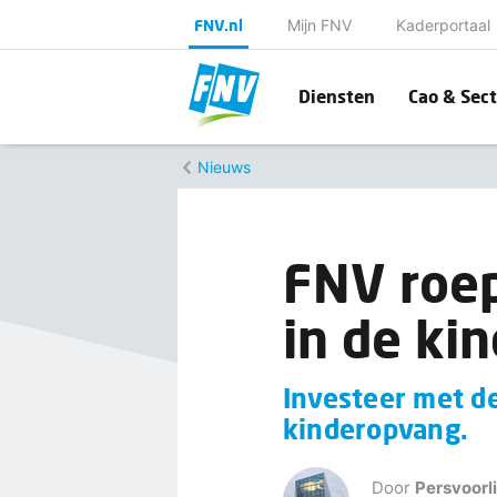
FNV.nl
Mijn FNV
Kaderportaal
Diensten
Cao & Sect
Nieuws
FNV roep
in de ki
Investeer met d
kinderopvang.
Door
Persvoorl