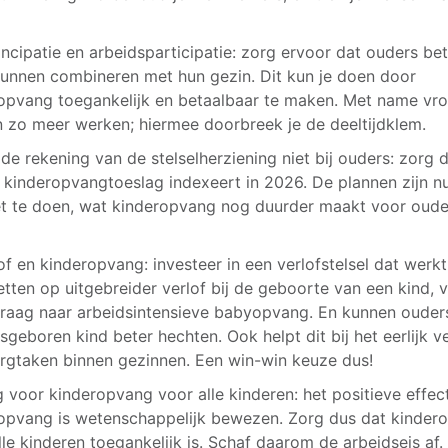
.
ncipatie en arbeidsparticipatie: zorg ervoor dat ouders be
unnen combineren met hun gezin. Dit kun je doen door
opvang toegankelijk en betaalbaar te maken. Met name vr
 zo meer werken; hiermee doorbreek je de deeltijdklem.
 de rekening van de stelselherziening niet bij ouders: zorg d
 kinderopvangtoeslag indexeert in 2026. De plannen zijn 
et te doen, wat kinderopvang nog duurder maakt voor oude
lof en kinderopvang: investeer in een verlofstelsel dat werk
zetten op uitgebreider verlof bij de geboorte van een kind, 
vraag naar arbeidsintensieve babyopvang. En kunnen ouder
sgeboren kind beter hechten. Ook helpt dit bij het eerlijk v
rgtaken binnen gezinnen. Een win-win keuze dus!
g voor kinderopvang voor alle kinderen: het positieve effec
opvang is wetenschappelijk bewezen. Zorg dus dat kinder
lle kinderen toegankelijk is. Schaf daarom de arbeidseis af. 