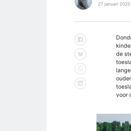
27 januari 2025
Donde
kinde
de st
toesl
lange
ouder
toesl
voor 