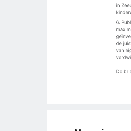
in Zee
kinder
6. Pub
maximu
geïnve
de jui
van ei
verdwi
De bri