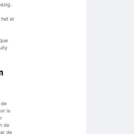
bezig.
 het er
eque
uity
m
 de
or is
r
en de
aar de