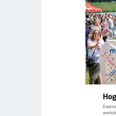
Hog
Daarna
werkdr