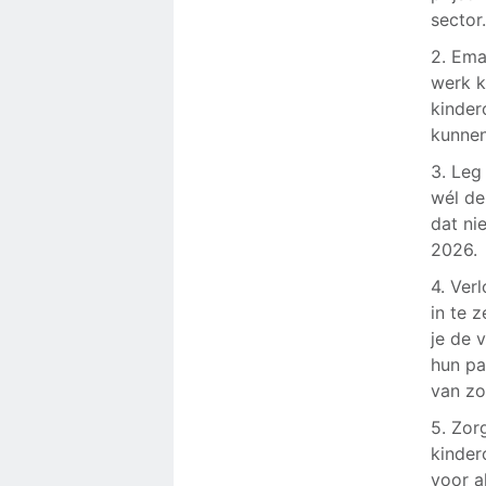
sector
2. Ema
werk k
kinder
kunnen
3. Leg
wél de
dat ni
2026.
4. Ver
in te 
je de 
hun pa
van zo
5. Zor
kinder
voor a