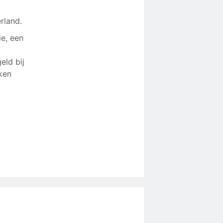
rland.
ie, een
eld bij
ken