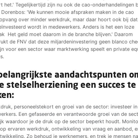
t het.' Tegelijkertijd zijn nu ook de cao-onderhandelingen 
Dorenbos: 'We kunnen mooie afspraken maken in de cao
opvang over minder werkdruk, maar daar hoort ook bij dat
geïnvesteerd wordt in medewerkers. Anders is het een loze
ak Het geld moet daarom in de branche blijven.' Daarom
ukt de FNV dat deze miljardeninvestering geen blanco ch
jn voor een sector waar marktwerking speelt en private eq
is.
belangrijkste aandachtspunten o
e stelselherziening een succes te
en:
kdruk, personeelstekort en groei van de sector: investeer in
rkers. Een gefaseerde en verantwoorde groei van de sect
jk waardoor je de druk op de sector beperkt houdt. Monito
j op ervaren werkdruk, ontwikkeling van vraag en aanbod, 
ntwikkeling. Zo behoud je werknemers, en trek je mensen n