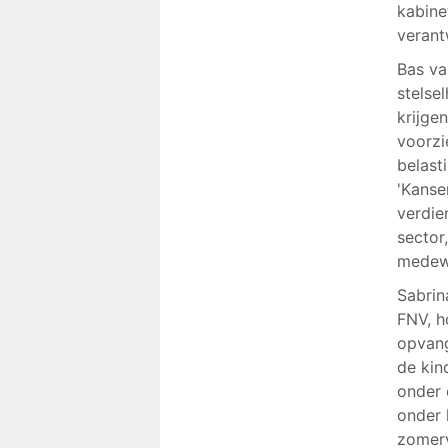
kabine
verant
Bas va
stelse
krijge
voorzi
belast
'Kanse
verdie
sector
medewe
Sabrin
FNV, h
opvang
de kin
onder 
onder 
zomerv