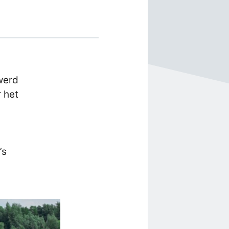
werd
 het
’s