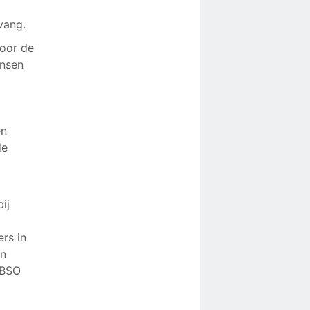
vang.
voor de
ansen
en
de
ij
rs in
en
 BSO