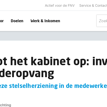
Actief voor de FNV
Service & Contac
or
Doelen
Werk & Inkomen
t het kabinet op: in
nderopvang
eze stelselherziening in de medewerke
ichting