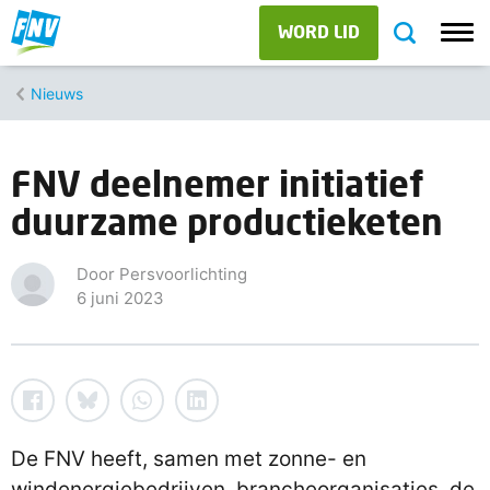
WORD LID
Nieuws
FNV deelnemer initiatief
duurzame productieketen
Door Persvoorlichting
6 juni 2023
De FNV heeft, samen met zonne- en
windenergiebedrijven, brancheorganisaties, de