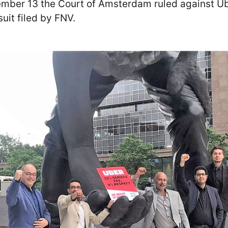
mber 13 the Court of Amsterdam ruled against Ub
suit filed by FNV.