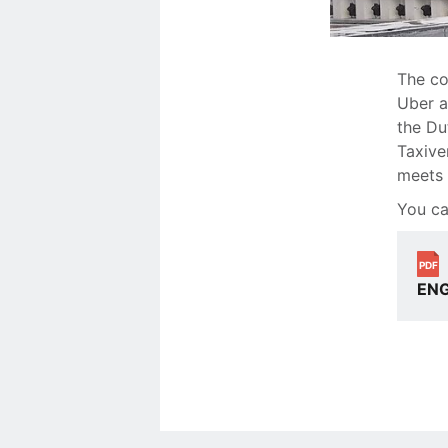
The co
Uber a
the Du
Taxive
meets 
You ca
PDF
ENG