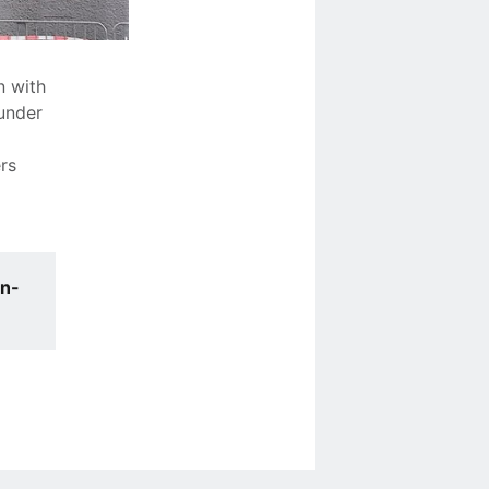
n with
under
rs
en-