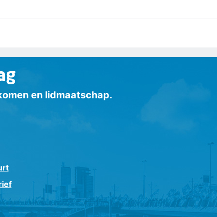
ag
inkomen en lidmaatschap.
urt
ief