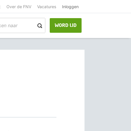
t
Over de FNV
Vacatures
Inloggen
WORD LID