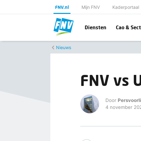
FNV.nl
Mijn FNV
Kaderportaal
Diensten
Cao & Sect
Nieuws
FNV vs 
Door
Persvoorl
4 november 20