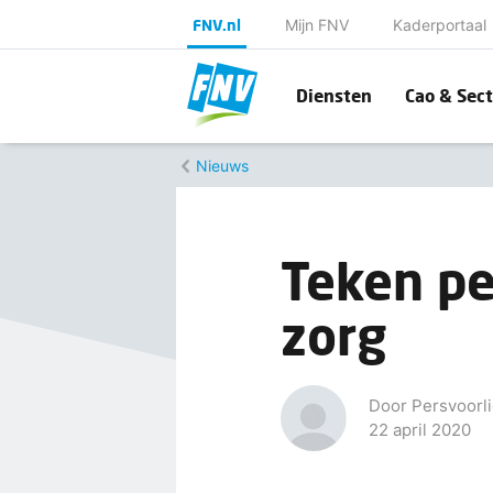
FNV.nl
Mijn FNV
Kaderportaal
Diensten
Cao & Sect
Nieuws
Teken pe
zorg
Door Persvoorli
22 april 2020