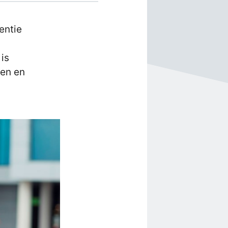
entie
 is
den en