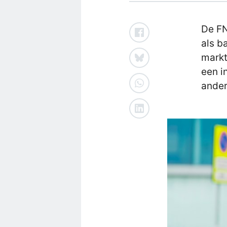
De FN
als b
markt
een i
ander