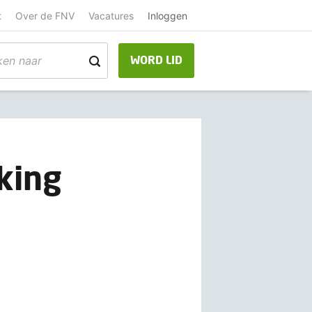
t
Over de FNV
Vacatures
Inloggen
WORD LID
king