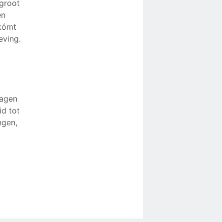
 groot
en
rkómt
eving.
lagen
id tot
ngen,