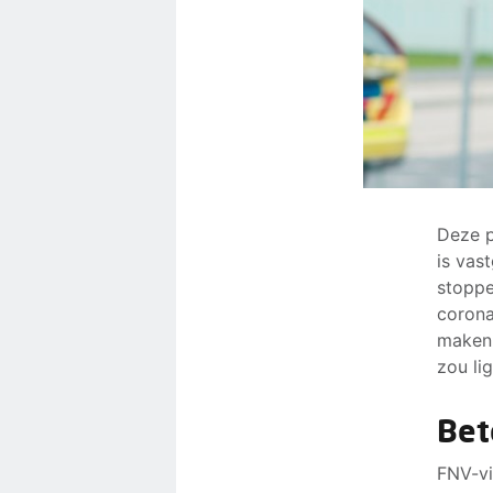
Deze p
is vas
stoppe
corona
maken 
zou li
Bet
FNV-vi