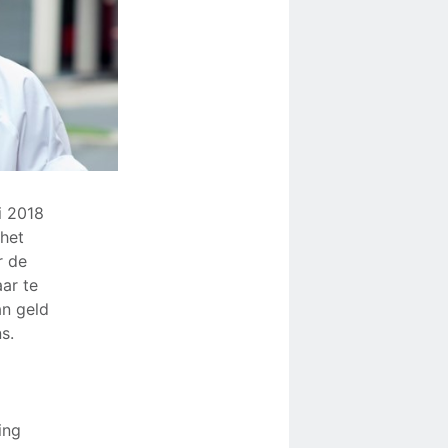
i 2018
 het
r de
ar te
an geld
s.
ing