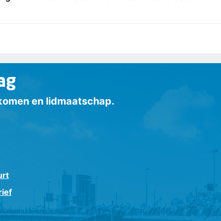
ag
inkomen en lidmaatschap.
urt
ief