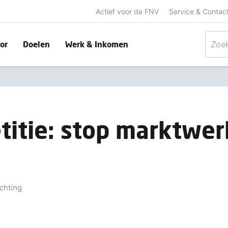
Actief voor de FNV
Service & Contac
or
Doelen
Werk & Inkomen
titie: stop marktwer
chting