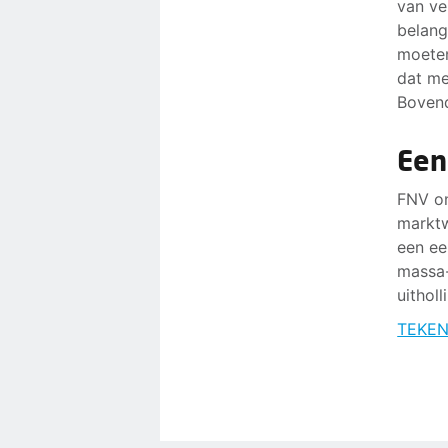
van ve
belang
moeten
dat me
Bovend
Een
FNV on
marktw
een ee
massa-
uithol
TEKEN