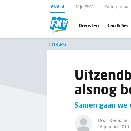
FNV.nl
Mijn FNV
Kaderportaal
Diensten
Cao & Sect
Nieuws
Uitzend
alsnog b
Samen gaan we v
Door Redactie
15 januari 2019