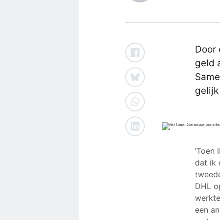
Door 
geld 
Samen
gelij
‘Toen 
dat ik
tweede
DHL op
werkte
een an