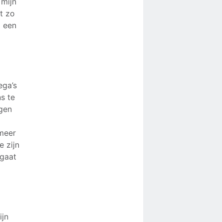
 mijn
t zo
a een
ega’s
s te
ggen
 meer
 zijn
 gaat
ijn