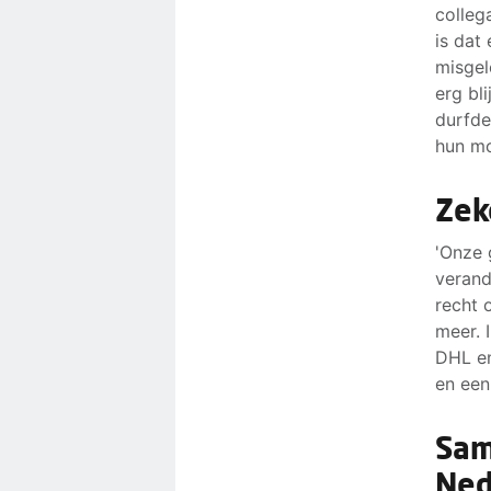
colleg
is dat
misgel
erg bl
durfde
hun mo
Zek
'Onze 
verand
recht 
meer. 
DHL en
en een
Sam
Ned