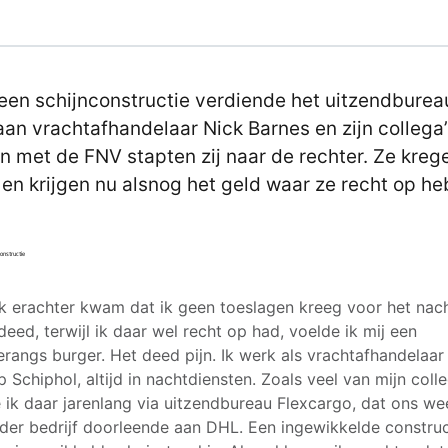
een schijnconstructie verdiende het uitzendburea
aan vrachtafhandelaar Nick Barnes en zijn collega’
 met de FNV stapten zij naar de rechter. Ze kreg
k en krijgen nu alsnog het geld waar ze recht op h
ik erachter kwam dat ik geen toeslagen kreeg voor het nac
 deed, terwijl ik daar wel recht op had, voelde ik mij een
rangs burger. Het deed pijn. Ik werk als vrachtafhandelaar 
 Schiphol, altijd in nachtdiensten. Zoals veel van mijn colle
 ik daar jarenlang via uitzendbureau Flexcargo, dat ons we
der bedrijf doorleende aan DHL. Een ingewikkelde construc