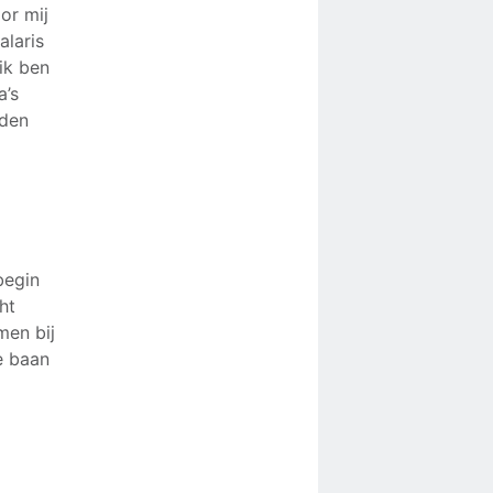
oor mij
alaris
ik ben
a’s
eden
begin
ht
men bij
e baan