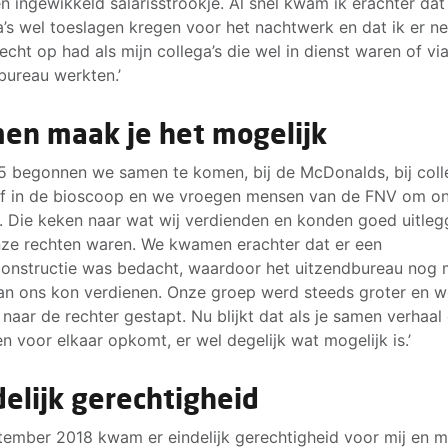
n ingewikkeld salarisstrookje. Al snel kwam ik erachter dat
a’s wel toeslagen kregen voor het nachtwerk en dat ik er ne
echt op had als mijn collega’s die wel in dienst waren of vi
bureau werkten.’
en maak je het mogelijk
15 begonnen we samen te komen, bij de McDonalds, bij coll
of in de bioscoop en we vroegen mensen van de FNV om on
. Die keken naar wat wij verdienden en konden goed uitle
ze rechten waren. We kwamen erachter dat er een
constructie was bedacht, waardoor het uitzendbureau nog
an ons kon verdienen. Onze groep werd steeds groter en we
naar de rechter gestapt. Nu blijkt dat als je samen verhaal
en voor elkaar opkomt, er wel degelijk wat mogelijk is.’
delijk gerechtigheid
ptember 2018 kwam er eindelijk gerechtigheid voor mij en m