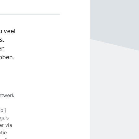
u veel
s.
en
ebben.
htwerk
bij
ga’s
er via
tie