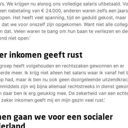
a’s. We krijgen nu alsnog ons volledige salaris uitbetaald. V
 een nabetaling van € 24.000, anderen waren zelfs een jaars
open. Het heeft veel spanning, tijd en geduld gekost, maar 
ij dat we voor onszelf zijn opgekomen. Want niet alle colleg
n dat. Velen waren te bang om hun baan te verliezen en d
nd niet open.'
er inkomen geeft rust
groep heeft volgehouden en rechtszaken gewonnen en er
erde meer. Ik krijg niet alleen het salaris waar ik vanaf het 
op had, maar ik ben nu ook geen doorgeleende uitzendkrac
Inmiddels zijn wij bijna allemaal rechtstreeks in dienst geko
 daar ben ik erg gelukkig mee. De zekerheid van een echt
 zeker inkomen geeft mij en mijn gezin veel rust.’
en gaan we voor een socialer
erland