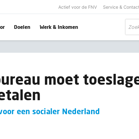
Actief voor de FNV
Service & Contac
or
Doelen
Werk & Inkomen
bureau moet toeslag
etalen
oor een socialer Nederland