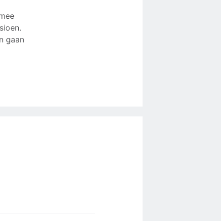
 mee
sioen.
en gaan