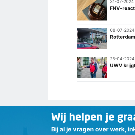
31-07-2024
FNV-react
08-07-2024
Rotterdams
25-04-2024
UWV krijgt
Wij helpen je gra
Bij al je vragen over werk, 