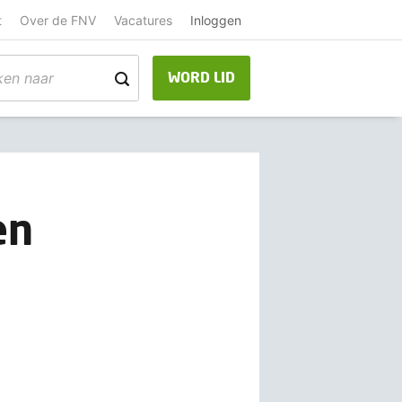
t
Over de FNV
Vacatures
Inloggen
WORD LID
en