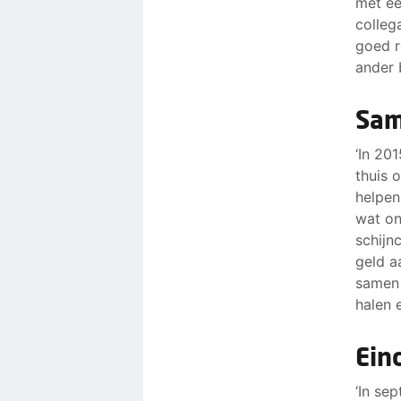
met ee
colleg
goed r
ander 
Sam
‘In 20
thuis 
helpen
wat on
schijn
geld a
samen 
halen 
Ein
‘In se