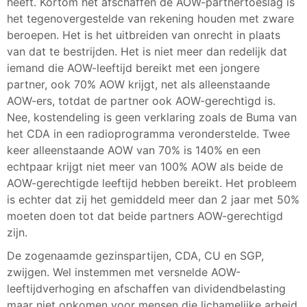
heeft. Kortom het afschaffen de AOW-partnertoeslag is
het tegenovergestelde van rekening houden met zware
beroepen. Het is het uitbreiden van onrecht in plaats
van dat te bestrijden. Het is niet meer dan redelijk dat
iemand die AOW-leeftijd bereikt met een jongere
partner, ook 70% AOW krijgt, net als alleenstaande
AOW-ers, totdat de partner ook AOW-gerechtigd is.
Nee, kostendeling is geen verklaring zoals de Buma van
het CDA in een radioprogramma veronderstelde. Twee
keer alleenstaande AOW van 70% is 140% en een
echtpaar krijgt niet meer van 100% AOW als beide de
AOW-gerechtigde leeftijd hebben bereikt. Het probleem
is echter dat zij het gemiddeld meer dan 2 jaar met 50%
moeten doen tot dat beide partners AOW-gerechtigd
zijn.
De zogenaamde gezinspartijen, CDA, CU en SGP,
zwijgen. Wel instemmen met versnelde AOW-
leeftijdverhoging en afschaffen van dividendbelasting
maar niet opkomen voor mensen die lichamelijke arbeid