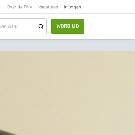
t
Over de FNV
Vacatures
Inloggen
WORD LID