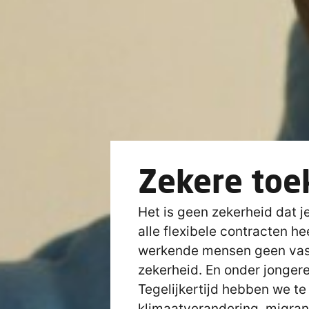
Zekere toe
Het is geen zekerheid dat j
alle flexibele contracten he
werkende mensen geen vast
zekerheid. En onder jongeren
Tegelijkertijd hebben we t
klimaatverandering, migran