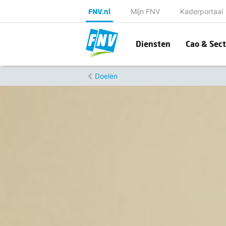
FNV.nl
Mijn FNV
Kaderportaal
Diensten
Cao & Sect
Doelen