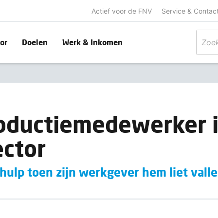
Actief voor de FNV
Service & Contac
or
Doelen
Werk & Inkomen
oductiemedewerker i
ctor
 hulp toen zijn werkgever hem liet vall