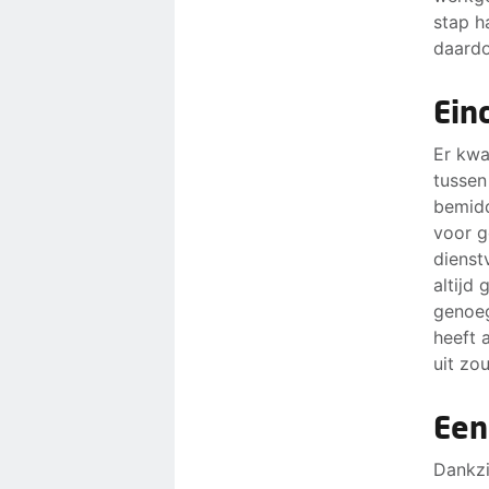
stap h
daardo
Ein
Er kwa
tussen
bemidd
voor g
dienst
altijd
genoeg
heeft 
uit zo
Een
Dankzi