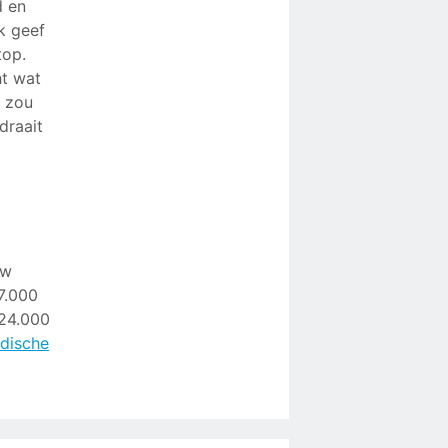
d en
k geef
top.
ht wat
g zou
draait
uw
27.000
 24.000
idische