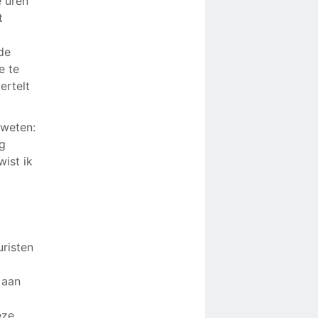
e uren
t
de
e te
ertelt
 weten:
ng
wist ik
uristen
 aan
eze