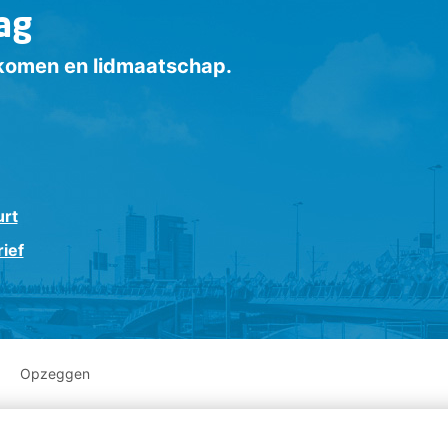
ag
inkomen en lidmaatschap.
urt
ief
Opzeggen