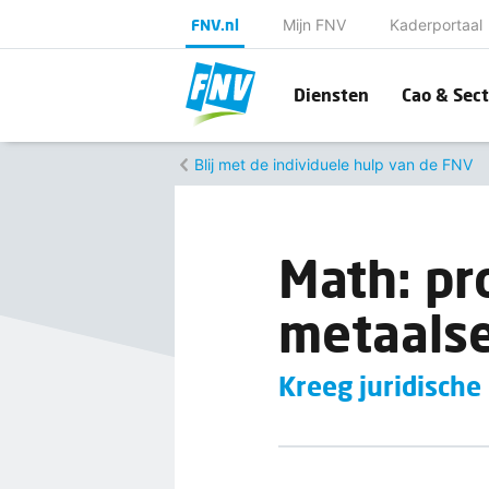
FNV.nl
Mijn FNV
Kaderportaal
Diensten
Cao & Sect
Blij met de individuele hulp van de FNV
Math: pr
metaalse
Kreeg juridische