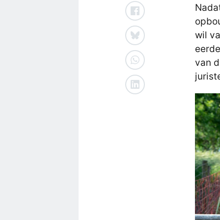
Nadat
opbou
wil v
eerde
van d
juris