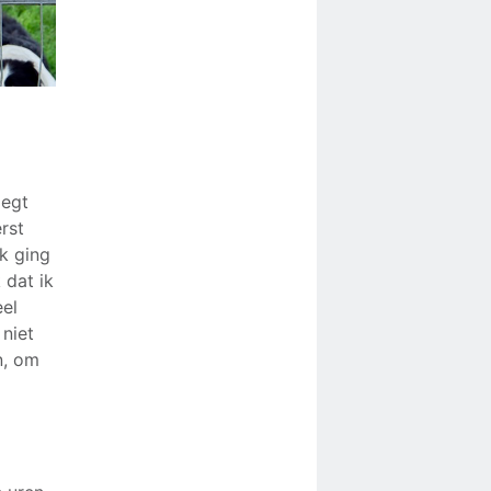
zegt
rst
jk ging
 dat ik
eel
 niet
n, om