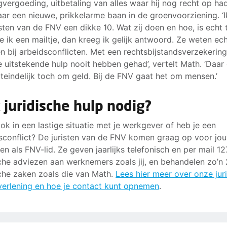
gvergoeding, uitbetaling van alles waar hij nog recht op ha
aar een nieuwe, prikkelarme baan in de groenvoorziening. ‘I
isten van de FNV een dikke 10. Wat zij doen en hoe, is echt 
e ik een mailtje, dan kreeg ik gelijk antwoord. Ze weten ec
n bij arbeidsconflicten. Met een rechtsbijstandsverzekerin
e uitstekende hulp nooit hebben gehad’, vertelt Math. ‘Daar 
uiteindelijk toch om geld. Bij de FNV gaat het om mensen.’
 juridische hulp nodig?
 ook in een lastige situatie met je werkgever of heb je een
sconflict? De juristen van de FNV komen graag op voor jo
en als FNV-lid. Ze geven jaarlijks telefonisch en per mail 1
sche adviezen aan werknemers zoals jij, en behandelen zo’n
sche zaken zoals die van Math.
Lees hier meer over onze jur
verlening en hoe je contact kunt opnemen
.