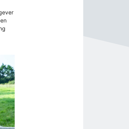
kgever
een
ing