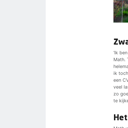
Zwa
‘Ik be
Math. 
helema
ik toc
een CV
veel la
zo goe
te kijk
Het