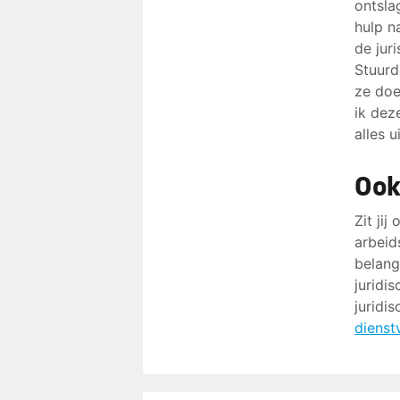
ontsla
hulp n
de jur
Stuurd
ze doe
ik dez
alles 
Ook
Zit jij
arbeid
belang
juridi
juridi
dienst