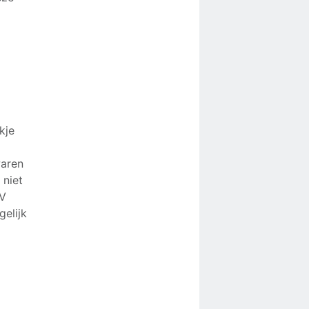
kje
waren
 niet
NV
gelijk