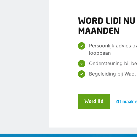
WORD LID! NU
MAANDEN
Persoonlijk advies o
loopbaan
Ondersteuning bij be
Begeleiding bij Wao
Word lid
Of maak e