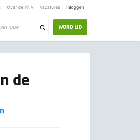
t
Over de FNV
Vacatures
Inloggen
WORD LID
n de
en