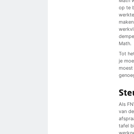
Math w
op te 
werkte
maken.
werkvl
dempen
Math.
Tot he
je moe
moest 
genoeg
Ste
Als FN
van de
afspra
tafel b
werkge