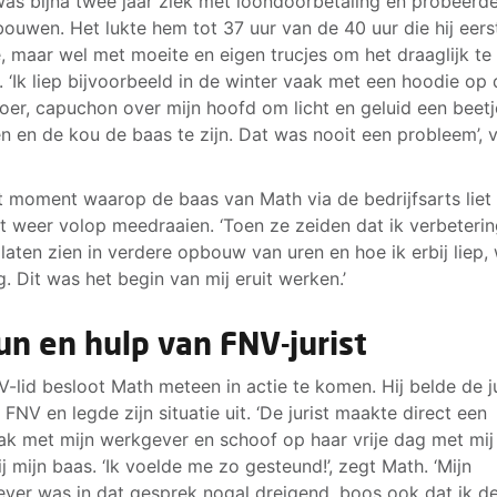
as bijna twee jaar ziek met loondoorbetaling en probeerd
bouwen. Het lukte hem tot 37 uur van de 40 uur die hij eers
, maar wel met moeite en eigen trucjes om het draaglijk te
 ‘Ik liep bijvoorbeeld in de winter vaak met een hoodie op 
oer, capuchon over mijn hoofd om licht en geluid een beetj
 en de kou de baas te zijn. Dat was nooit een probleem’, v
t moment waarop de baas van Math via de bedrijfsarts liet
t weer volop meedraaien. ‘Toen ze zeiden dat ik verbeteri
laten zien in verdere opbouw van uren en hoe ik erbij liep, 
. Dit was het begin van mij eruit werken.’
un en hulp van FNV-jurist
V-lid besloot Math meteen in actie te komen. Hij belde de j
 FNV en legde zijn situatie uit. ‘De jurist maakte direct een
ak met mijn werkgever en schoof op haar vrije dag met mij
ij mijn baas. ‘Ik voelde me zo gesteund!’, zegt Math. ‘Mijn
ver was in dat gesprek nogal dreigend, boos ook dat ik d