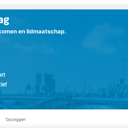
ag
inkomen en lidmaatschap.
urt
ief
Opzeggen