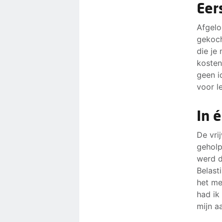
Eer
Afgelo
gekoch
die je
kosten
geen i
voor l
In 
De vri
geholp
werd d
Belast
het me
had ik
mijn a