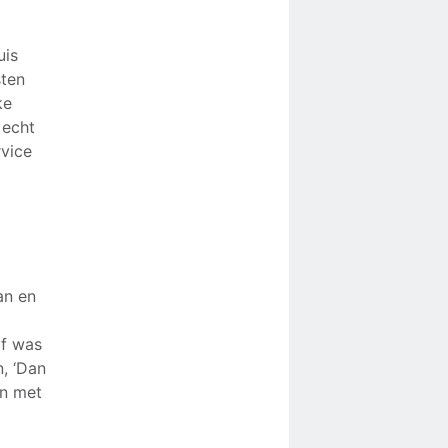
uis
sten
ke
 echt
rvice
an en
lf was
n, ‘Dan
en met