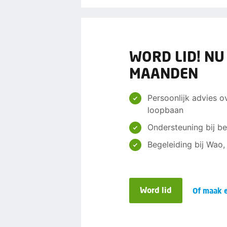
WORD LID! NU
MAANDEN
Persoonlijk advies o
loopbaan
Ondersteuning bij be
Begeleiding bij Wao
Word lid
Of maak e