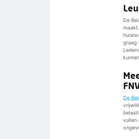
Leu
De Bel
maakt
huisho
graag 
Ledenv
kunnen
Mee
FN
De Bel
vrijwil
belast
vullen
ongeve