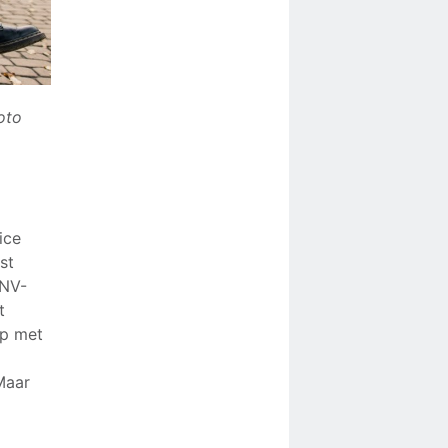
oto
ice
st
FNV-
t
lp met
Maar