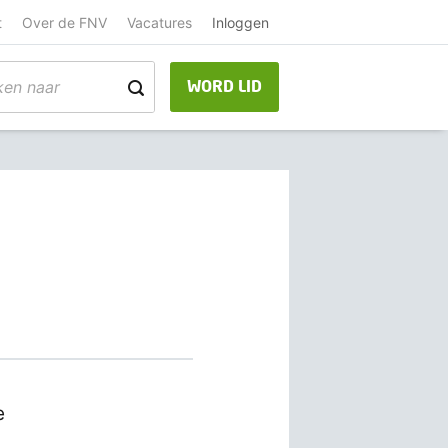
t
Over de FNV
Vacatures
Inloggen
WORD LID
e