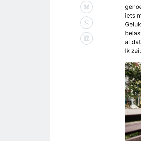
genoe
iets 
Geluk
belas
al da
Ik zei