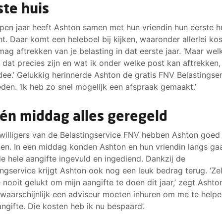
ste huis
pen jaar heeft Ashton samen met hun vriendin hun eerste h
t. Daar komt een heleboel bij kijken, waaronder allerlei ko
 mag aftrekken van je belasting in dat eerste jaar. ‘Maar wel
 dat precies zijn en wat ik onder welke post kan aftrekken,
dee.’ Gelukkig herinnerde Ashton de gratis FNV Belastingse
eden. ‘Ik heb zo snel mogelijk een afspraak gemaakt.’
één middag alles geregeld
jwilligers van de Belastingservice FNV hebben Ashton goed
en. In een middag konden Ashton en hun vriendin langs ga
e hele aangifte ingevuld en ingediend. Dankzij de
ingservice krijgt Ashton ook nog een leuk bedrag terug. ‘Ze
 nooit gelukt om mijn aangifte te doen dit jaar,’ zegt Ashto
 waarschijnlijk een adviseur moeten inhuren om me te help
angifte. Die kosten heb ik nu bespaard’.