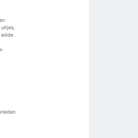
an
uitjes,
 wilde
an
e
erleden