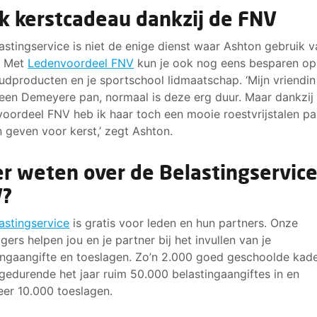
k kerstcadeau dankzij de FNV
astingservice is niet de enige dienst waar Ashton gebruik v
. Met
Ledenvoordeel FNV
kun je ook nog eens besparen op 
udproducten en je sportschool lidmaatschap. ‘Mijn vriendin
een Demeyere pan, normaal is deze erg duur. Maar dankzij
oordeel FNV heb ik haar toch een mooie roestvrijstalen p
 geven voor kerst,’ zegt Ashton.
r weten over de Belastingservic
V?
astingservice
is gratis voor leden en hun partners. Onze
ligers helpen jou en je partner bij het invullen van je
ingaangifte en toeslagen. Zo’n 2.000 goed geschoolde kad
 gedurende het jaar ruim 50.000 belastingaangiftes in en
er 10.000 toeslagen.