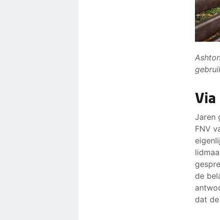
Ashton
gebrui
Via
Jaren 
FNV va
eigenl
lidmaa
gespre
de bel
antwoo
dat de