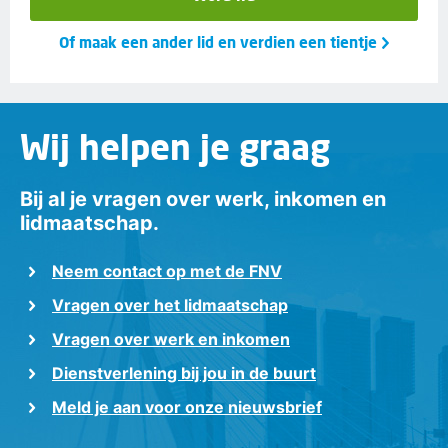
Of maak een ander lid en verdien een tientje
Wij helpen je graag
Bij al je vragen over werk, inkomen en
lidmaatschap.
Neem contact op met de FNV
Vragen over het lidmaatschap
Vragen over werk en inkomen
Dienstverlening bij jou in de buurt
Meld je aan voor onze nieuwsbrief