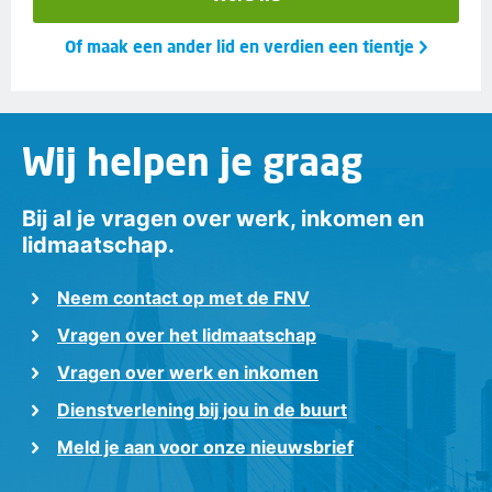
Of maak een ander lid en verdien een tientje
Wij helpen je graag
Bij al je vragen over werk, inkomen en
lidmaatschap.
Neem contact op met de FNV
Vragen over het lidmaatschap
Vragen over werk en inkomen
Dienstverlening bij jou in de buurt
Meld je aan voor onze nieuwsbrief