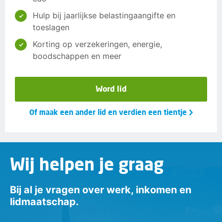
Hulp bij jaarlijkse belastingaangifte en
toeslagen
Korting op verzekeringen, energie,
boodschappen en meer
Word lid
Of maak een ander lid en verdien een tientje
Wij helpen je graag
Bij al je vragen over werk, inkomen en
lidmaatschap.