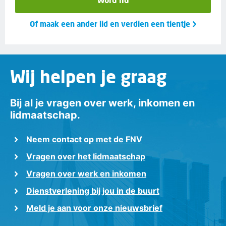
Of maak een ander lid en verdien een tientje
Wij helpen je graag
Bij al je vragen over werk, inkomen en
lidmaatschap.
Neem contact op met de FNV
Vragen over het lidmaatschap
Vragen over werk en inkomen
Dienstverlening bij jou in de buurt
Meld je aan voor onze nieuwsbrief