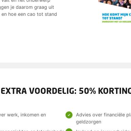
 valt en het onderwerp
eggen je daarom graag uit
s en hoe een cao tot stand
 EXTRA VOORDELIG: 50% KORTING
ver werk, inkomen en
Advies over financiële pl
geldzorgen