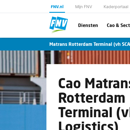
FNV.nl
Mijn FNV
Kaderportaal
Diensten
Cao & Sect
Matrans Rotterdam Terminal (vh SCA 
Cao Matran
Rotterdam
Terminal (
Logistics)