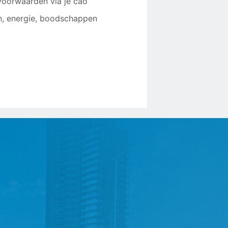
voorwaarden via je cao
n, energie, boodschappen