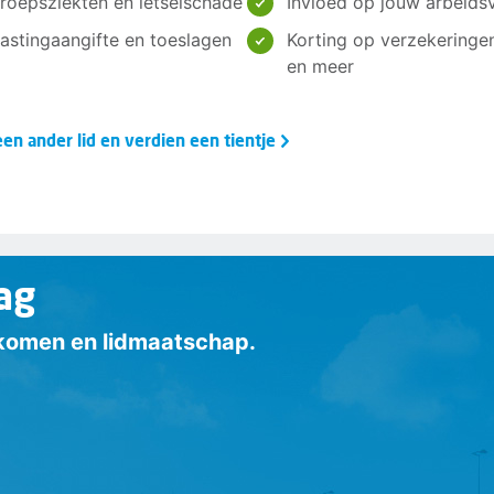
roepsziekten en letselschade
Invloed op jouw arbeids
elastingaangifte en toeslagen
Korting op verzekeringe
en meer
en ander lid en verdien een tientje
ag
inkomen en lidmaatschap.