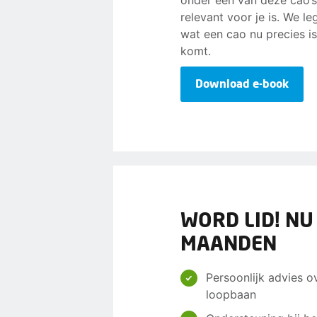
onder een van deze cao’s
relevant voor je is. We l
wat een cao nu precies i
komt.
Download e-book
WORD LID! NU
MAANDEN
Persoonlijk advies o
loopbaan