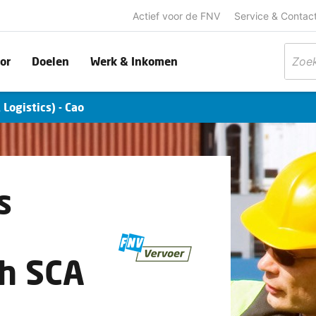
Actief voor de FNV
Service & Contac
or
Doelen
Werk & Inkomen
Logistics) - Cao
s
vh SCA