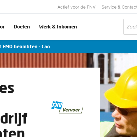
Actief voor de FNV
Service & Contac
or
Doelen
Werk & Inkomen
f EMO beambten - Cao
es
drijf
ten