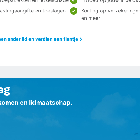
roepsziekten en letselschade
Invloed op jouw arbeids
elastingaangifte en toeslagen
Korting op verzekeringe
en meer
en ander lid en verdien een tientje
ag
inkomen en lidmaatschap.