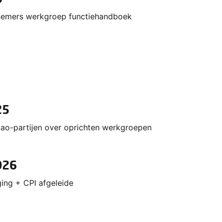
nemers werkgroep functiehandboek
25
cao-partijen over oprichten werkgroepen
026
ing + CPI afgeleide