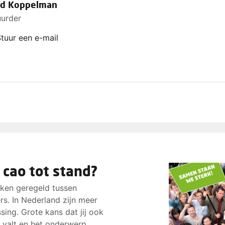
id Koppelman
uurder
tuur een e-mail
 cao tot stand?
aken geregeld tussen
s. In Nederland zijn meer
ing. Grote kans dat jij ook
 valt en het onderwerp