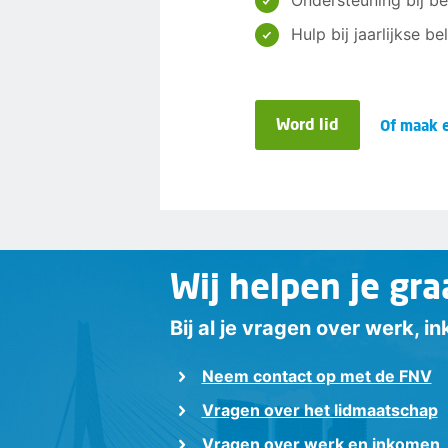
Ondersteuning bij be
Hulp bij jaarlijkse b
Word lid
Of maak e
Wij helpen je gra
Bij al je vragen over werk, 
Neem contact op met de FNV
Vragen over het lidmaatschap
Vragen over werk en inkomen