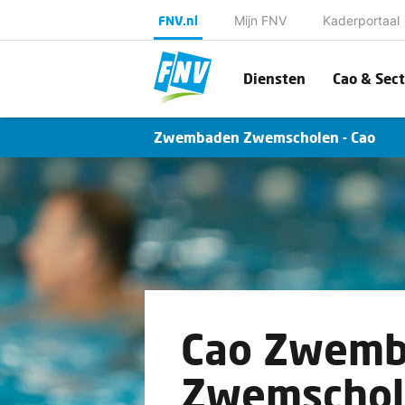
FNV.nl
Mijn FNV
Kaderportaal
Diensten
Cao & Sect
Zwembaden Zwemscholen - Cao
Cao Zwem
Zwemschol