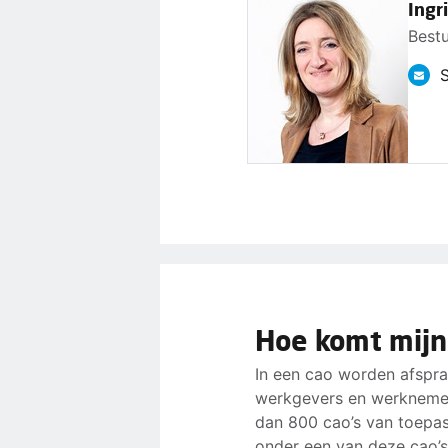
Ingr
Best
S
Hoe komt mijn
In een cao worden afspr
werkgevers en werknemer
dan 800 cao’s van toepass
onder een van deze cao’s