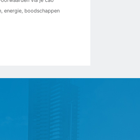
voorwaarden via je cao
n, energie, boodschappen