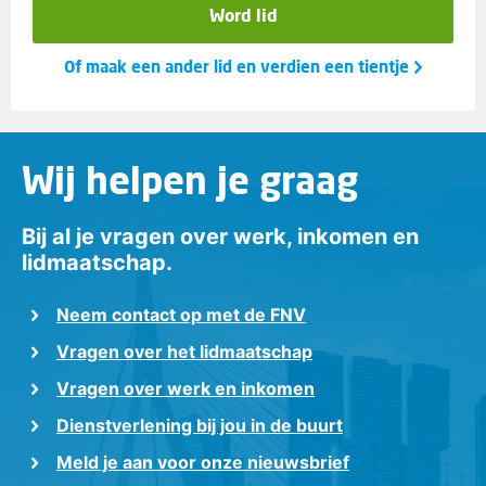
Word lid
Of maak een ander lid en verdien een tientje
Wij helpen je graag
Bij al je vragen over werk, inkomen en
lidmaatschap.
Neem contact op met de FNV
Vragen over het lidmaatschap
Vragen over werk en inkomen
Dienstverlening bij jou in de buurt
Meld je aan voor onze nieuwsbrief