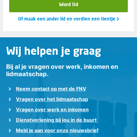
Word lid
Of maak een ander lid en verdien een tientje
Wij helpen je graag
Bij al je vragen over werk, inkomen en
lidmaatschap.
Neem contact op met de FNV
Vragen over het lidmaatschap
Vragen over werk en inkomen
Dienstverlening bij jou in de buurt
Meld je aan voor onze nieuwsbrief