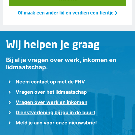
Of maak een ander lid en verdien een tientje
Wij helpen je graag
Bij al je vragen over werk, inkomen en
lidmaatschap.
Neem contact op met de FNV
Vragen over het lidmaatschap
Vragen over werk en inkomen
Dienstverlening bij jou in de buurt
Meld je aan voor onze nieuwsbrief