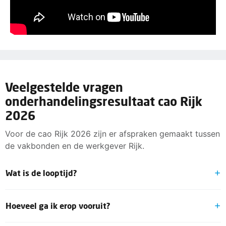
Veelgestelde vragen
onderhandelingsresultaat cao Rijk
2026
Voor de cao Rijk 2026 zijn er afspraken gemaakt tussen
de vakbonden en de werkgever Rijk.
Wat is de looptijd?
De nieuwe cao heeft een looptijd van 1 januari 2026 tot
Hoeveel ga ik erop vooruit?
en met 31 december 2026.