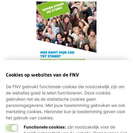
Cookies op websites van de FNV
In een cao worden afspraken geregeld tussen
werkgevers en werknemers. In Nederland zijn meer
De FNV gebruikt functionele cookies die noodzakelijk zijn om
dan 800 cao’s van toepassing. Grote kans dat jij ook
de websites goed te laten functioneren. Deze cookies
gebruiken net als de statistische cookies geen
onder een van deze cao’s valt en het onderwerp
persoonsgegevens. Met jouw toestemming gebruiken we ook
relevant voor je is. We leggen je daarom graag uit
marketing cookies. Hieronder kun je toestemming geven voor
wat een cao precies is en hoe hij tot stand komt.
het gebruik van cookies.
Functionele cookies:
zijn noodzakelijk voor de
Download het e-book