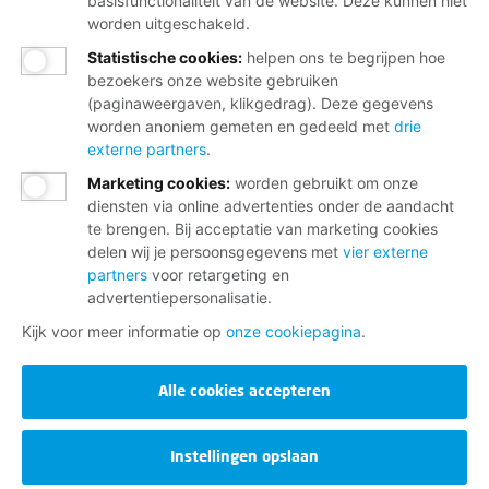
basisfunctionaliteit van de website. Deze kunnen niet
worden uitgeschakeld.
Statistische cookies
:
helpen ons te begrijpen hoe
bezoekers onze website gebruiken
(paginaweergaven, klikgedrag). Deze gegevens
WORD LID! NU EXTRA VOORDELIG:
worden anoniem gemeten en gedeeld met
drie
50% KORTING DE EERSTE 2
externe partners
.
MAANDEN
Marketing cookies
:
worden gebruikt om onze
diensten via online advertenties onder de aandacht
te brengen. Bij acceptatie van marketing cookies
Persoonlijk advies over werk, inkomen en
delen wij je persoonsgegevens met
vier externe
loopbaan
partners
voor retargeting en
Advies over financiële planning en hulp bij
advertentiepersonalisatie.
geldzorgen
Kijk voor meer informatie op
onze cookiepagina
.
Ondersteuning bij beroepsziekten en
letselschade
Alle cookies accepteren
Invloed op jouw arbeidsvoorwaarden via je
cao
Instellingen opslaan
Hulp bij jaarlijkse belastingaangifte en