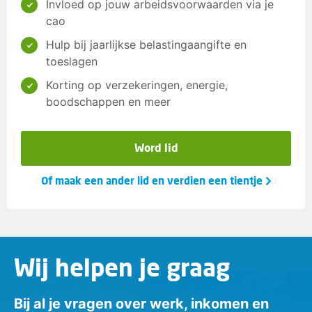
Invloed op jouw arbeidsvoorwaarden via je
cao
Hulp bij jaarlijkse belastingaangifte en
toeslagen
Korting op verzekeringen, energie,
boodschappen en meer
Word lid
Of maak een ander lid en verdien een tientje
Wij helpen je graag
Bij al je vragen over werk, inkomen en