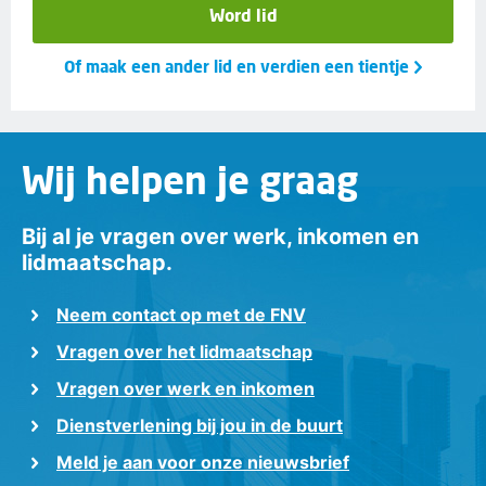
Word lid
Of maak een ander lid en verdien een tientje
Wij helpen je graag
Bij al je vragen over werk, inkomen en
lidmaatschap.
Neem contact op met de FNV
Vragen over het lidmaatschap
Vragen over werk en inkomen
Dienstverlening bij jou in de buurt
Meld je aan voor onze nieuwsbrief