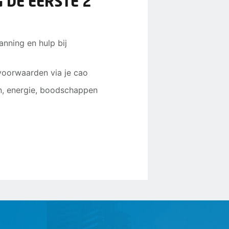
 DE EERSTE 2
anning en hulp bij
voorwaarden via je cao
n, energie, boodschappen