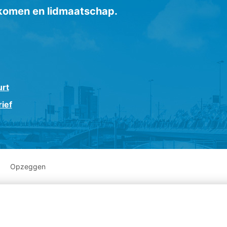
inkomen en lidmaatschap.
urt
ief
Opzeggen