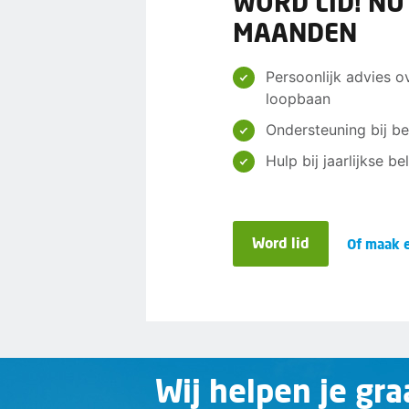
WORD LID! NU
MAANDEN
Persoonlijk advies o
loopbaan
Ondersteuning bij be
Hulp bij jaarlijkse b
Word lid
Of maak e
Wij helpen je gra