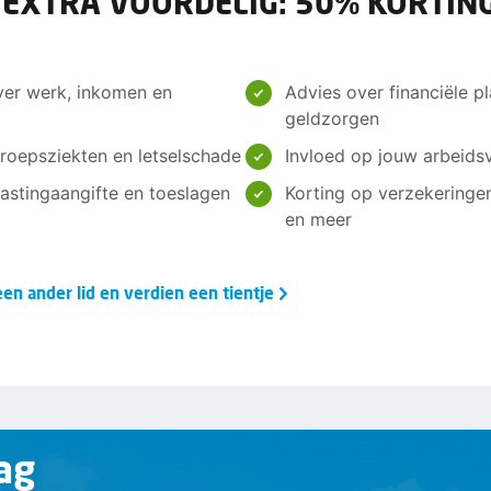
 EXTRA VOORDELIG: 50% KORTING
ver werk, inkomen en
Advies over financiële pl
geldzorgen
roepsziekten en letselschade
Invloed op jouw arbeids
elastingaangifte en toeslagen
Korting op verzekeringe
en meer
en ander lid en verdien een tientje
ag