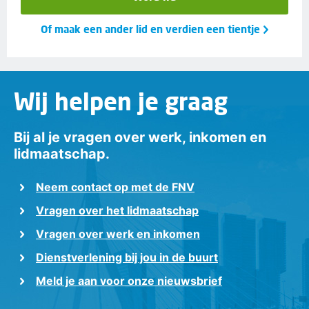
Of maak een ander lid en verdien een tientje
Wij helpen je graag
Bij al je vragen over werk, inkomen en
lidmaatschap.
Neem contact op met de FNV
Vragen over het lidmaatschap
Vragen over werk en inkomen
Dienstverlening bij jou in de buurt
Meld je aan voor onze nieuwsbrief