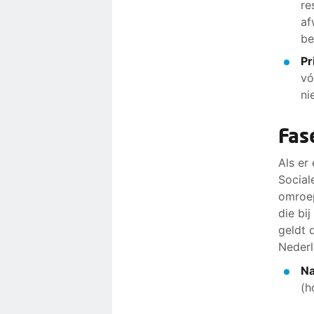
re
af
be
Pr
vó
ni
Fas
Als er
Social
omroep
die bi
geldt 
Nederl
Na
(h