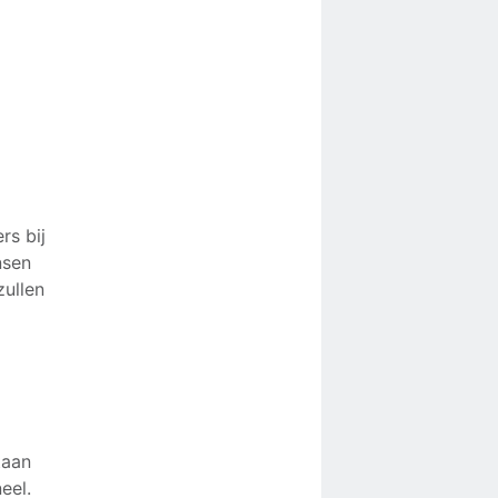
)
rs bij
nsen
zullen
taan
eel.