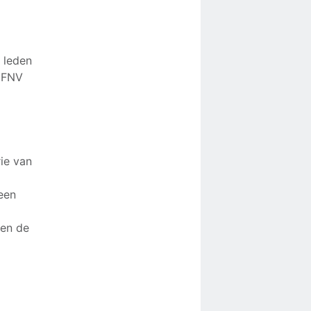
e leden
e FNV
rie van
een
 en de