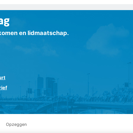
ag
inkomen en lidmaatschap.
urt
ief
Opzeggen