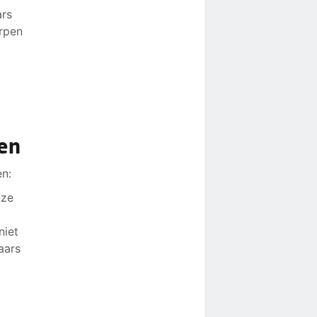
ars
rpen
gen
en:
nze
niet
aars