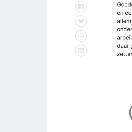
Goed
en ee
allem
onder
arbei
daar 
zette