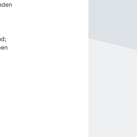
eden
nd;
pen