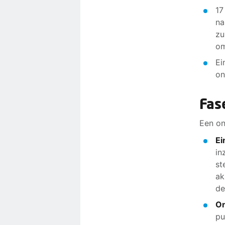
17
na
zu
om
Ei
on
Fas
Een on
Ei
in
st
ak
de
On
pu