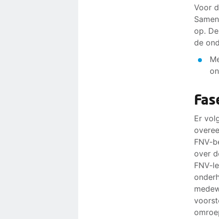
Voor d
Samen 
op. De
de ond
Me
on
Fas
Er vo
overee
FNV-be
over d
FNV-le
onderh
medewe
voorst
omroe