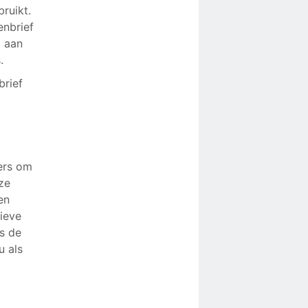
ruikt.
enbrief
d aan
.
brief
ers om
ze
en
ieve
s de
u als