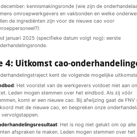
 december: kennismakingsronde (wie zijn de onderhandela
mens omroepwerkgevers en vakbonden en welke onderwe
llen de ingrediënten zijn voor de nieuwe cao voor
roeppersoneel?).
nd januari 2025 (specifieke datum volgt nog): eerste
derhandelingsronde.
e 4: Uitkomst cao-onderhandelin
derhandelingstraject kent de volgende mogelijke uitkomst
ndbod
: Het voorstel van de werkgevers voldoet niet aan o
zet. Leden mogen stemmen over het eindbod. Als zij vóór
emmen, komt er een nieuwe cao. Bij afwijzing gaat de FNV 
koord met de nieuwe cao, en bespreken onze onderhandel
 vervolgstappen.
derhandelingsresultaat
: Het is nog niet gelukt om op alle
nten afspraken te maken. Leden mogen stemmen over het