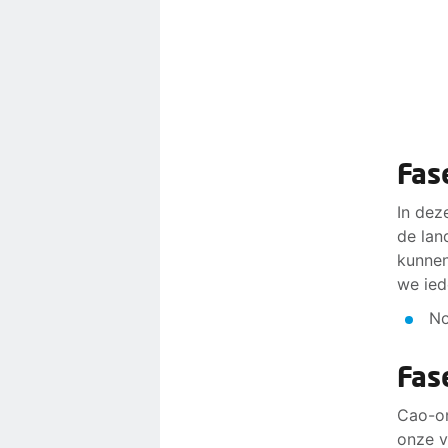
Fas
In dez
de lan
kunnen
we ied
No
Fas
Cao-on
onze v