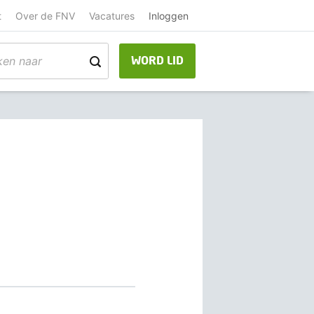
t
Over de FNV
Vacatures
Inloggen
WORD LID