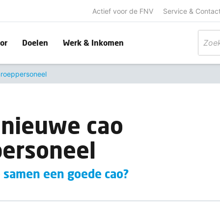
Actief voor de FNV
Service & Contac
or
Doelen
Werk & Inkomen
mroeppersoneel
 nieuwe cao
ersoneel
 samen een goede cao?