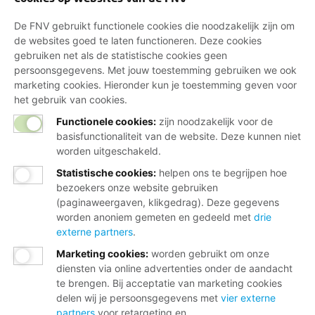
De FNV gebruikt functionele cookies die noodzakelijk zijn om
de websites goed te laten functioneren. Deze cookies
Wij helpen je graag
gebruiken net als de statistische cookies geen
persoonsgegevens. Met jouw toestemming gebruiken we ook
marketing cookies. Hieronder kun je toestemming geven voor
Bij al je vragen over werk, inkomen en
het gebruik van cookies.
lidmaatschap.
Functionele cookies:
zijn noodzakelijk voor de
basisfunctionaliteit van de website. Deze kunnen niet
Neem contact op met de FNV
worden uitgeschakeld.
Vragen over het lidmaatschap
Statistische cookies
:
helpen ons te begrijpen hoe
bezoekers onze website gebruiken
Vragen over werk en inkomen
(paginaweergaven, klikgedrag). Deze gegevens
worden anoniem gemeten en gedeeld met
drie
Dienstverlening bij jou in de buurt
externe partners
.
Meld je aan voor onze nieuwsbrief
Marketing cookies
:
worden gebruikt om onze
diensten via online advertenties onder de aandacht
te brengen. Bij acceptatie van marketing cookies
delen wij je persoonsgegevens met
vier externe
partners
voor retargeting en