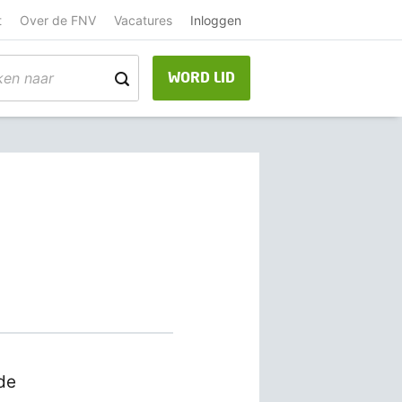
t
Over de FNV
Vacatures
Inloggen
WORD LID
de