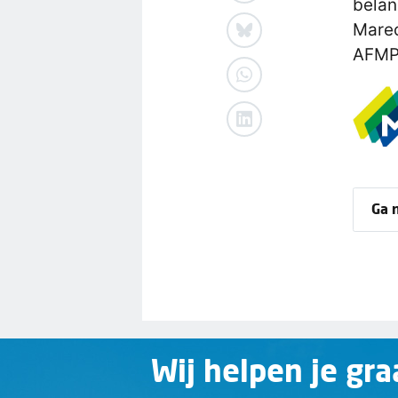
belan
Mare
AFMP/
Ga 
Wij helpen je gra