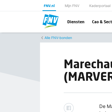
FNV.nl
Mijn FNV
Kaderportaal
Diensten
Cao & Sect
Alle FNV-bonden
Marecha
(MARVE
De Ma