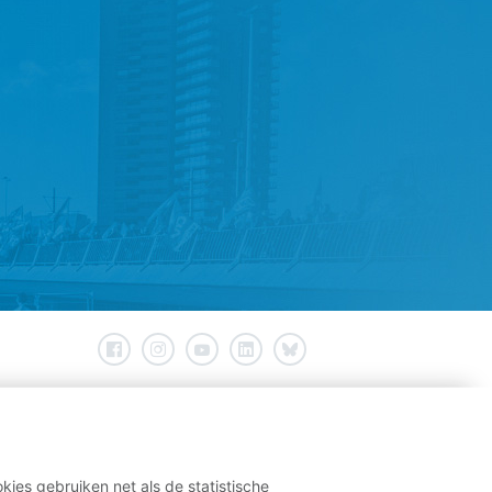
kies gebruiken net als de statistische