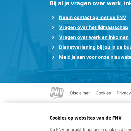
Bij al je vragen over werk, 
Neem contact op met de FNV
Vragen over het lidmaatschap
Vragen over werk en inkomen
Dienstverlening bij jou in de bu
Meld je aan voor onze nieuwsbr
Disclaimer
Cookies
Privacy
Cookies op websites van de FNV
De FNV gebruikt functionele cookies die no