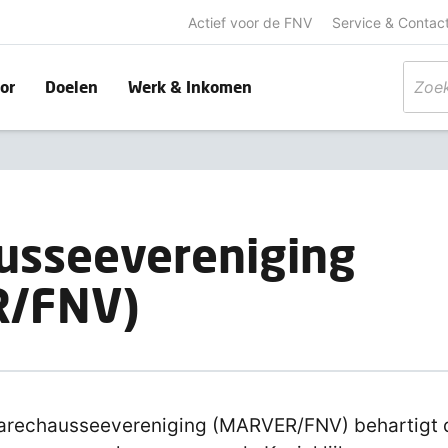
Actief voor de FNV
Service & Contac
or
Doelen
Werk & Inkomen
usseevereniging
R/FNV)
rechausseevereniging (MARVER/FNV) behartigt 