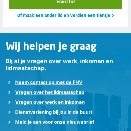
Word lid
Of maak een ander lid en verdien een tientje
Wij helpen je graag
Bij al je vragen over werk, inkomen en
lidmaatschap.
Neem contact op met de FNV
Vragen over het lidmaatschap
Vragen over werk en inkomen
Dienstverlening bij jou in de buurt
Meld je aan voor onze nieuwsbrief