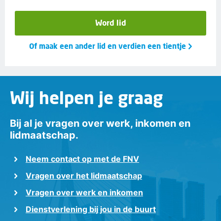
Word lid
Of maak een ander lid en verdien een tientje
Wij helpen je graag
Bij al je vragen over werk, inkomen en
lidmaatschap.
Neem contact op met de FNV
Vragen over het lidmaatschap
Vragen over werk en inkomen
Dienstverlening bij jou in de buurt