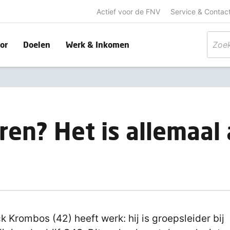
Actief voor de FNV
Service & Contac
or
Doelen
Werk & Inkomen
ren? Het is allemaal 
ck Krombos (42) heeft werk: hij is groepsleider bij