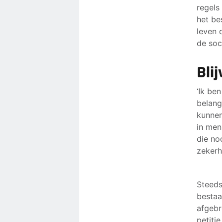
regels
het be
leven 
de soc
Bli
‘Ik be
belang
kunnen
in men
die no
zekerh
Steeds
bestaa
afgebr
petitie