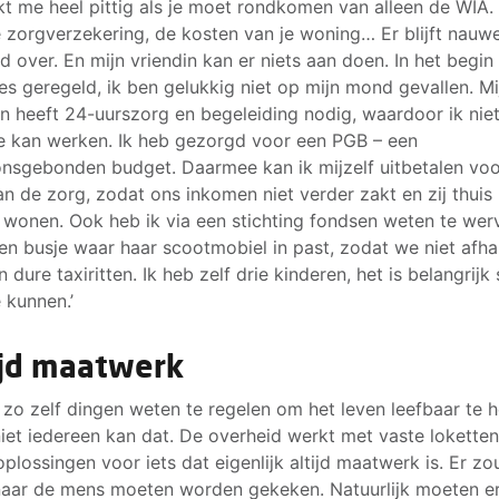
ijkt me heel pittig als je moet rondkomen van alleen de WIA.
e zorgverzekering, de kosten van je woning… Er blijft nauwe
ld over. En mijn vriendin kan er niets aan doen. In het begin
les geregeld, ik ben gelukkig niet op mijn mond gevallen. Mi
in heeft 24-uurszorg en begeleiding nodig, waardoor ik nie
me kan werken. Ik heb gezorgd voor een PGB – een
nsgebonden budget. Daarmee kan ik mijzelf uitbetalen vo
an de zorg, zodat ons inkomen niet verder zakt en zij thuis
n wonen. Ook heb ik via een stichting fondsen weten te wer
en busje waar haar scootmobiel in past, zodat we niet afha
n dure taxiritten. Ik heb zelf drie kinderen, het is belangrij
 kunnen.’
ijd maatwerk
b zo zelf dingen weten te regelen om het leven leefbaar te 
iet iedereen kan dat. De overheid werkt met vaste loketten
oplossingen voor iets dat eigenlijk altijd maatwerk is. Er z
aar de mens moeten worden gekeken. Natuurlijk moeten e