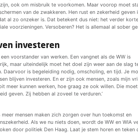
 zijn, ook om misbruik te voorkomen. Maar voorop moet st
schermen van de zwakkeren. Hen rust en zekerheid geven 
dat al zo onzeker is. Dat betekent dus niet: het verder kort
iale voorzieningen. Versoberen? Het is allemaal al sober g
jven investeren
n een voorstander van werken. Een vangnet als de WW is
rijk, maar uiteindelijk moet het doel zijn weer aan de slag t
. Daarvoor is begeleiding nodig, omscholing, en tijd. Je m
sen blijven investeren. En er zijn ook mensen, zoals mijn vri
oit meer kunnen werken, hoe graag ze ook willen. Die moet
eid geven. Zij hebben al zoveel te verduren.’
 meer mensen maken zich zorgen over hun toekomst en
nszekerheid. Als we nu niets doen, wordt de WW en WIA v
oken door politiek Den Haag. Laat je stem horen en teken 
.