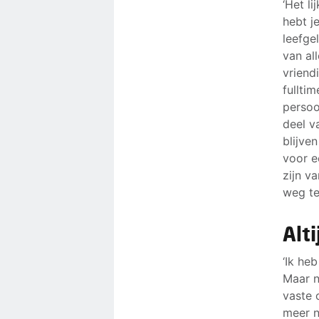
‘Het l
hebt j
leefge
van al
vriend
fullti
persoo
deel v
blijve
voor e
zijn va
weg te
Alt
‘Ik he
Maar n
vaste 
meer n