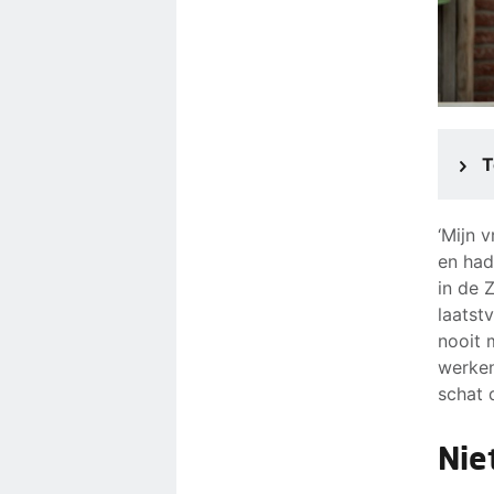
T
‘Mijn 
en had
in de 
laatst
nooit 
werken
schat d
Nie