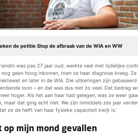
eken de petitie Stop de afbraak van de WIA en WW
vriendin was pas 27 jaar oud, werkte veel met tijdelijke cont
 nog geen hoog inkomen, toen ze haar diagnose kreeg. Z
Ziektewet en later in de WIA. Die uitkeringen zijn gebaseerd
verdiende loon – en dat was dus niet zo veel. Dat bedrag w
meer hoger. Als het aan haar had gelegen, was ze weer gaa
, maar dat ging echt niet. We zijn inmiddels zes jaar verder
at ze de helft van haar fysieke capaciteit kwijt is.’
t op mijn mond gevallen