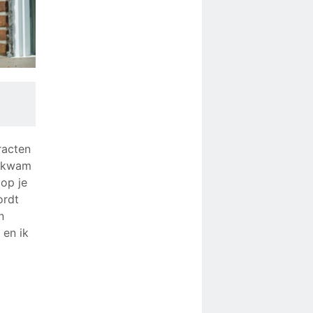
racten
e kwam
 op je
ordt
n
 en ik