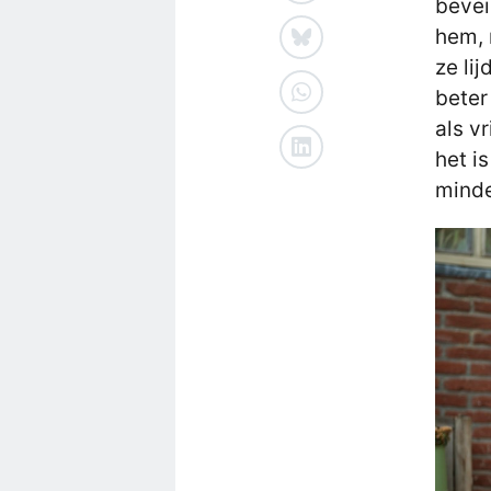
bevei
hem, 
ze li
beter
als v
het i
minde