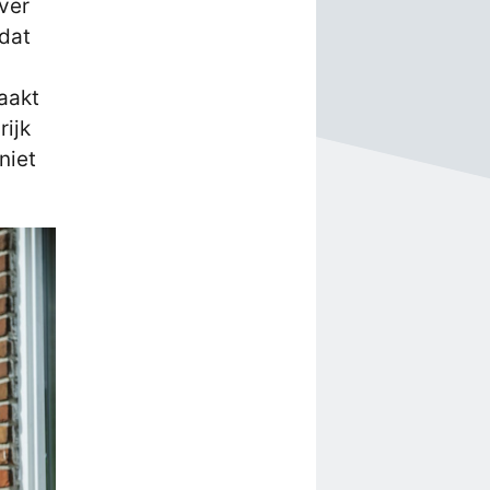
over
 dat
r
aakt
rijk
niet