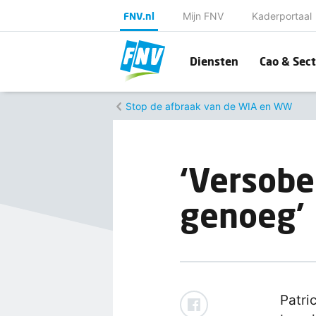
FNV.nl
Mijn FNV
Kaderportaal
Diensten
Cao & Sect
Stop de afbraak van de WIA en WW
‘Versobe
genoeg’
Patri