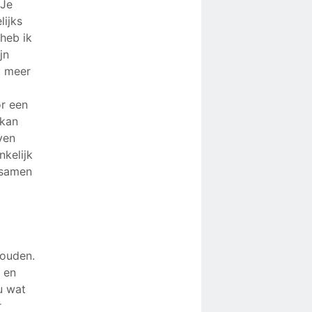
 Je
lijks
 heb ik
jn
t meer
or een
 kan
ven
nkelijk
k samen
houden.
 en
ou wat
r