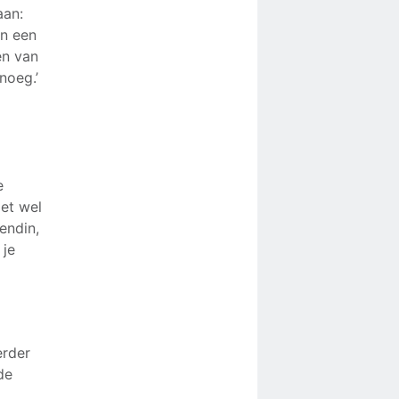
aan:
in een
en van
enoeg.’
e
oet wel
endin,
 je
erder
de