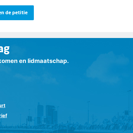
en de petitie
ag
inkomen en lidmaatschap.
urt
ief