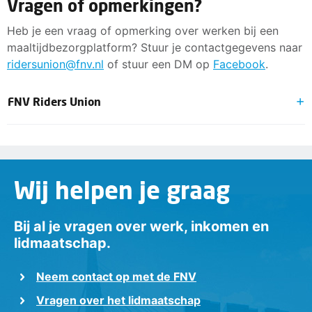
Vragen of opmerkingen?
Heb je een vraag of opmerking over werken bij een
maaltijdbezorgplatform? Stuur je contactgegevens naar
ridersunion@fnv.nl
of stuur een DM op
Facebook
.
FNV Riders Union
FNV Riders Union is onderdeel van de vakbond FNV en
komt op voor de rechten van werkers via een platform
in de maaltijdbezorging. De Riders Union FNV is
Wij helpen je graag
ontstaan op initiatief van de riders van Deliveroo. Onze
acties kun je volgen op
www.ridersunion.nl
Bij al je vragen over werk, inkomen en
lidmaatschap.
Neem contact op met de FNV
Vragen over het lidmaatschap