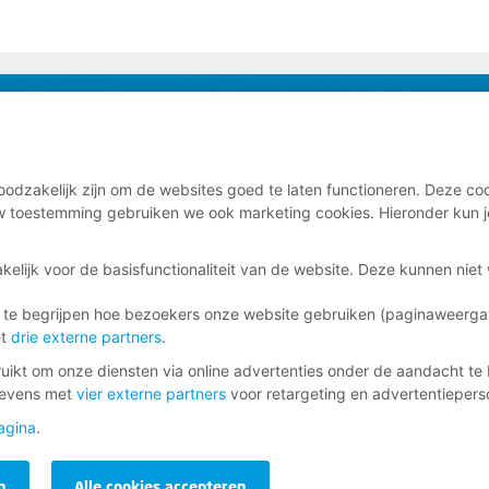
ag
inkomen en lidmaatschap.
odzakelijk zijn om de websites goed te laten functioneren. Deze coo
 toestemming gebruiken we ook marketing cookies. Hieronder kun j
kelijk voor de basisfunctionaliteit van de website. Deze kunnen nie
 te begrijpen hoe bezoekers onze website gebruiken (paginaweerg
urt
et
drie externe partners
.
ief
ikt om onze diensten via online advertenties onder de aandacht te 
gevens met
vier externe partners
voor retargeting en advertentieperso
agina
.
n
Alle cookies accepteren