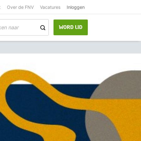
t
Over de FNV
Vacatures
Inloggen
WORD LID