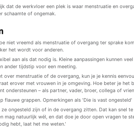
ijk dat de werkvloer een plek is waar menstruatie en ove
er schaamte of ongemak.
n
oe niet vreemd als menstruatie of overgang ter sprake komt
jker het wordt voor anderen.
ibel aan als dat nodig is. Kleine aanpassingen kunnen veel
n ander tijdstip voor een meeting.
t over menstruatie of de overgang, kun je je kennis eenvou
raat erover met vrouwen in je omgeving. Hoe beter je het be
nt ondersteunen – als partner, vader, broer, collega of vrien
p flauwe grappen. Opmerkingen als 'Die is vast ongesteld' z
ze ongesteld zijn of in de overgang zitten. Dat kan snel te
n mag natuurlijk wél, en dat doe je door open vragen te ste
odig hebt, laat het me weten.'