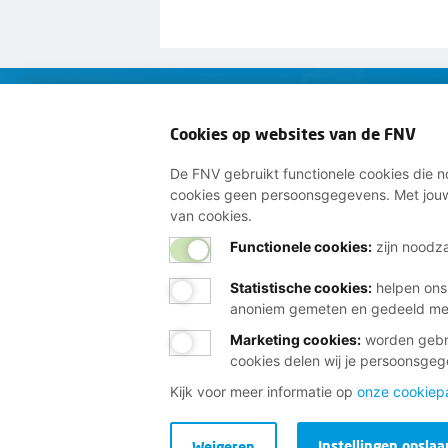
Wij helpen je gra
Cookies op websites van de FNV
Bij al je vragen over werk, 
De FNV gebruikt functionele cookies die no
Neem contact op met de FNV
cookies geen persoonsgegevens. Met jouw
van cookies.
Vragen over het lidmaatschap
Functionele cookies:
zijn noodza
Vragen over werk en inkomen
Statistische cookies
:
helpen ons
Dienstverlening bij jou in de bu
anoniem gemeten en gedeeld m
Meld je aan voor onze nieuwsbr
Marketing cookies
:
worden gebru
cookies delen wij je persoonsge
Kijk voor meer informatie op
onze cookiep
Instellingen opslaa
Weigeren