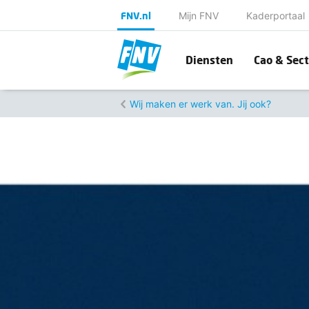
FNV.nl
Mijn FNV
Kaderportaal
Diensten
Cao & Sect
Wij maken er werk van. Jij ook?