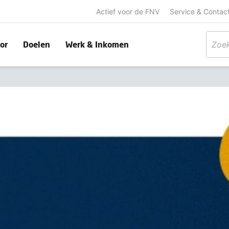
Actief voor de FNV
Service & Contac
or
Doelen
Werk & Inkomen