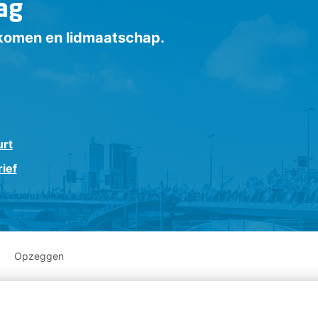
ag
inkomen en lidmaatschap.
urt
ief
Opzeggen