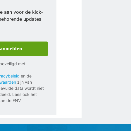
e aan voor de kick-
jbehorende updates
anmelden
s beveiligd met
vacybeleid
en de
rwaarden
zijn van
gevulde data wordt niet
eeld. Lees ook het
an de FNV.