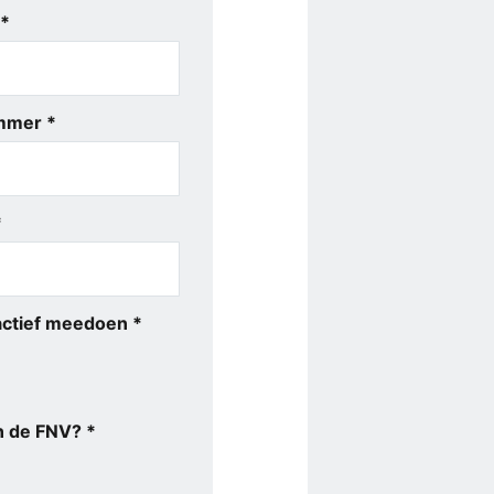
 *
mmer *
*
 actief meedoen *
an de FNV? *