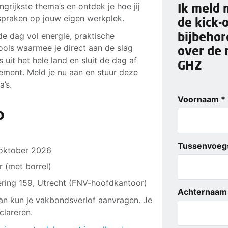
Ik meld 
grijkste thema’s en ontdek je hoe jij
fspraken op jouw eigen werkplek.
de kick-
bijbeho
de dag vol energie, praktische
ols waarmee je direct aan de slag
over de 
 uit het hele land en sluit de dag af
GHZ
ement. Meld je nu aan en stuur deze
a’s.
Voornaam *
o
Tussenvoeg
oktober 2026
r (met borrel)
ring 159, Utrecht (FNV-hoofdkantoor)
Achternaam
an kun je vakbondsverlof aanvragen. Je
clareren.