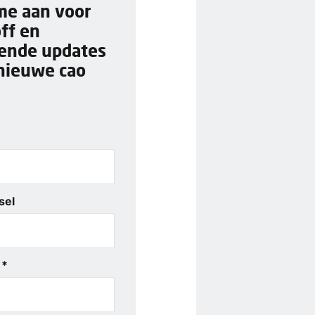
me aan voor
off en
rende updates
nieuwe cao
sel
 *