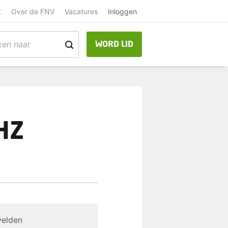
t
Over de FNV
Vacatures
Inloggen
WORD LID
HZ
velden