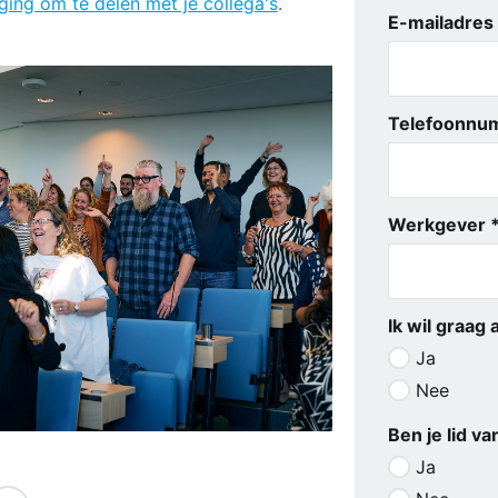
ging om te delen met je collega's
.
E-mailadres
Telefoonnu
Werkgever 
Ik wil graag
Ja
Nee
Ben je lid v
Ja