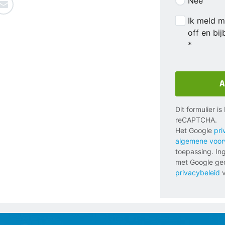
Nee
Ik meld m
off en bi
*
A
Dit formulier i
reCAPTCHA.
Het Google
pri
algemene voo
toepassing. In
met Google ged
privacybeleid
v