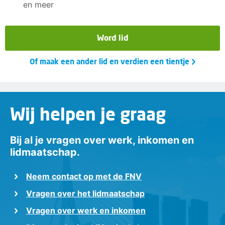
en meer
Word lid
Of maak een ander lid en verdien een tientje
Wij helpen je graag
Bij al je vragen over werk, inkomen en
lidmaatschap.
Neem contact op met de FNV
Vragen over het lidmaatschap
Vragen over werk en inkomen