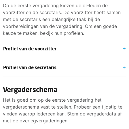
Op de eerste vergadering kiezen de or-leden de
voorzitter en de secretaris. De voorzitter heeft samen
met de secretaris een belangrijke taak bij de
voorbereidingen van de vergadering. Om een goede
keuze te maken, bekijk hun profielen.
Profiel van de voorzitter
De voorzitter leidt de vergaderingen. Daarnaast geeft
Profiel van de secretaris
de voorzitter leiding aan de or door de or-leden te
coördineren, te stimuleren en te begeleiden. De
De taak van de secretaris is om te zorgen voor een
voorzitter is de voortrekker en het boegbeeld van de
goede organisatie van de vergaderingen van de
Vergaderschema
or.
ondernemingsraad. Samen met de voorzitter bereidt hij
Dit moet de voorzitter doen:
Het is goed om op de eerste vergadering het
de vergaderingen voor. Hij organiseert, informeert,
vergaderschema vast te stellen. Probeer een tijdstip te
maakt en bewaart het verslag.
Voorzitten van de or- en overlegvergadering.
vinden waarop iedereen kan. Stem de vergaderdata af
Agenda maken voor de vergadering.
met de overlegvergaderingen.
Dit moet de secretaris doen:
Op de hoogte blijven wat er speelt in het bedrijf.