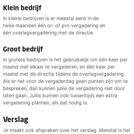
Bijeenroepen van de or- en overlegvergadering.
Klein bedrijf
Coördineren van werkzaamheden van de or.
Opmaken en verzenden van de agenda aan or-leden
Afstemmen van afspraken en zorgen dat ze worden
In kleine bedrijven is er meestal eens in de
en werkgever.
uitgevoerd.
twee maanden één or- of pvt-vergadering en
Verzamelen en toezenden van vergaderstukken.
één overlegvergadering met de directie.
Verslag maken van or- en overlegvergadering en
Dit moet de voorzitter kunnen:
Groot bedrijf
verspreiden in het bedrijf.
Een vergadering kunnen leiden.
Correspondentie verzorgen.
In grotere bedrijven is het gebruikelijk om één keer per
Or-leden stimuleren en motiveren.
maand met elkaar te vergaderen, en één keer per
Beheren van het archief.
Samenwerken met de secretaris.
maand met de directie tijdens de overlegvergadering.
Organiseren van scholing voor de or-leden.
Initiatieven nemen.
Als er net voor de vergaderdag geen punten zijn om te
Dit moet de secretaris kunnen:
bespreken, dan kunnen jullie de vergadering niet door
Knopen kunnen doorhakken.
laten gaan. Jullie kunnen ook tussentijds een extra
Schrijven (van verslag en brieven).
vergadering plannen, als dat nodig is.
Organiseren van vergaderingen.
Samenwerken met de voorzitter.
Verslag
Bewaken van de procedures.
Je maakt ook afspraken over het verslag. Meestal is het