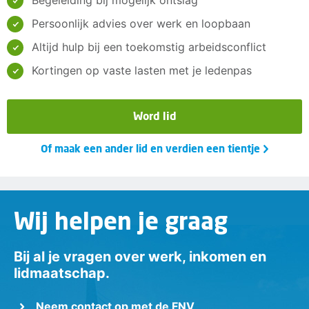
Begeleiding bij mogelijk ontslag
Persoonlijk advies over werk en loopbaan
Altijd hulp bij een toekomstig arbeidsconflict
Kortingen op vaste lasten met je ledenpas
Word lid
Of maak een ander lid en verdien een tientje
Wij helpen je graag
Bij al je vragen over werk, inkomen en
lidmaatschap.
Neem contact op met de FNV