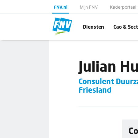
FNV.nl
Mijn FNV
Kaderportaal
Diensten
Cao & Sect
Julian H
Consulent Duurz
Friesland
C