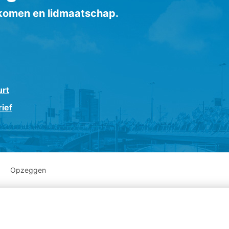
inkomen en lidmaatschap.
urt
ief
Opzeggen