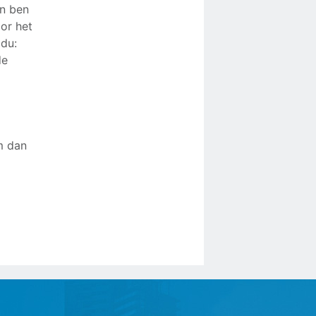
en ben
oor het
idu:
de
m dan