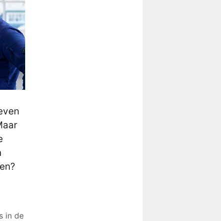
oeven
Maar
e
n
ten?
s in de