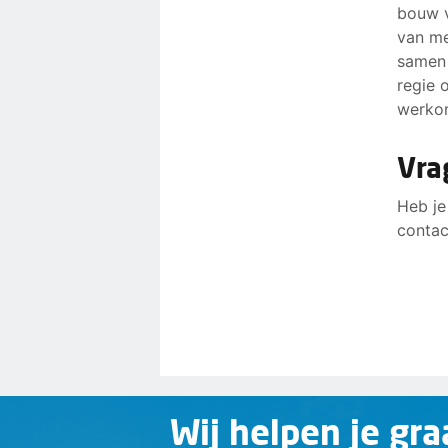
bouw v
van me
samen 
regie 
werkom
Vra
Heb je
contac
Wij helpen je gra