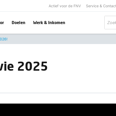
Actief voor de FNV
Service & Contac
or
Doelen
Werk & Inkomen
2026!
vie 2025