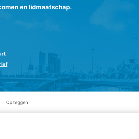
inkomen en lidmaatschap.
urt
ief
Opzeggen