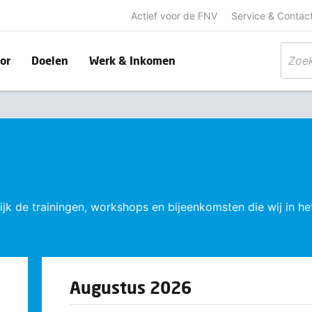
Actief voor de FNV
Service & Contac
or
Doelen
Werk & Inkomen
k de trainingen, workshops en bijeenkomsten die wij in het
Augustus 2026