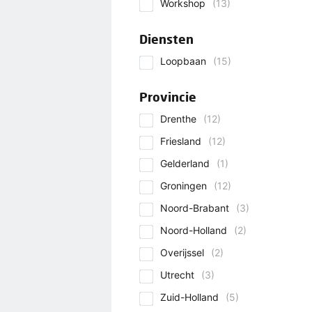
Workshop
(13)
Diensten
Loopbaan
(15)
Provincie
Drenthe
(12)
Friesland
(12)
Gelderland
(1)
Groningen
(12)
Noord-Brabant
(3)
Noord-Holland
(2)
Overijssel
(2)
Utrecht
(3)
Zuid-Holland
(5)