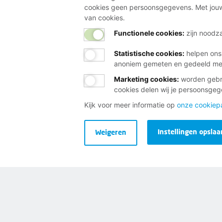
cookies geen persoonsgegevens. Met jouw
van cookies.
Functionele cookies:
zijn noodza
Statistische cookies
:
helpen ons
anoniem gemeten en gedeeld m
Marketing cookies
:
worden gebru
cookies delen wij je persoonsge
Kijk voor meer informatie op
onze cookiep
Instellingen opslaa
Weigeren
Wij helpen je gra
Bij al je vragen over werk, 
Neem contact op met de FNV
Vragen over het lidmaatschap