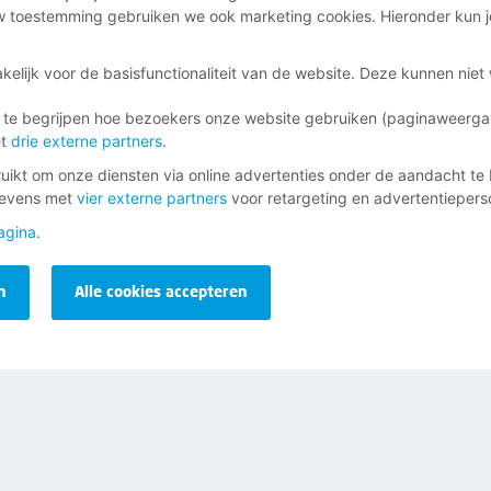
 toestemming gebruiken we ook marketing cookies. Hieronder kun j
kelijk voor de basisfunctionaliteit van de website. Deze kunnen nie
 te begrijpen hoe bezoekers onze website gebruiken (paginaweerg
et
drie externe partners
.
ikt om onze diensten via online advertenties onder de aandacht te 
gevens met
vier externe partners
voor retargeting en advertentieperso
agina
.
n
Alle cookies accepteren
ag
inkomen en lidmaatschap.