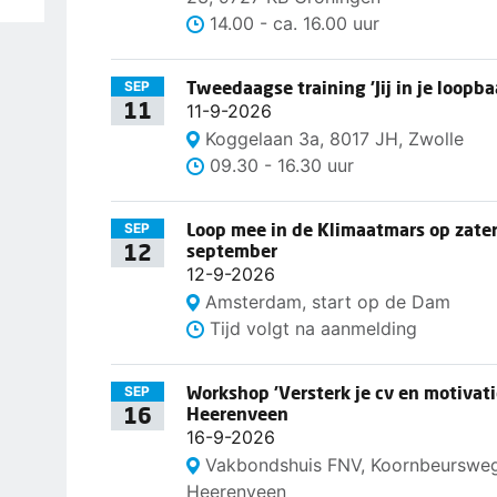
14.00 - ca. 16.00 uur
Tweedaagse training 'Jij in je loopba
SEP
11
11-9-2026
Koggelaan 3a, 8017 JH, Zwolle
09.30 - 16.30 uur
Loop mee in de Klimaatmars op zate
SEP
12
september
12-9-2026
Amsterdam, start op de Dam
Tijd volgt na aanmelding
Workshop 'Versterk je cv en motivatie
SEP
16
Heerenveen
16-9-2026
Vakbondshuis FNV, Koornbeurswe
Heerenveen