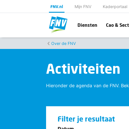
FNV.nl
Mijn FNV
Kaderportaal
Diensten
Cao & Sect
Over de FNV
Activiteiten
Hieronder de agenda van de FNV. Bekij
Filter je resultaat
Datum