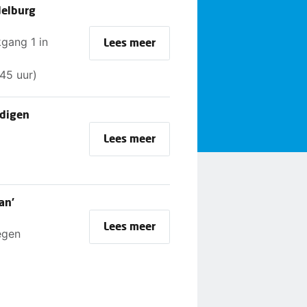
delburg
gang 1 in
Lees meer
.45 uur)
digen
Lees meer
an'
Lees meer
egen