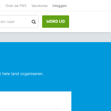
t
Over de FNV
Vacatures
Inloggen
WORD LID
 hele land organiseren.