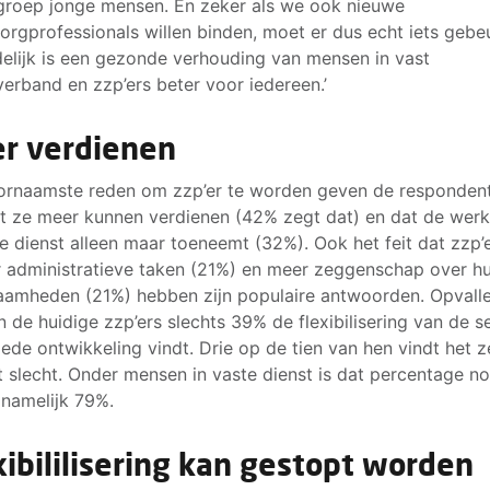
groep jonge mensen. En zeker als we ook nieuwe
orgprofessionals willen binden, moet er dus echt iets gebe
delijk is een gezonde verhouding van mensen in vast
verband en zzp’ers beter voor iedereen.’
r verdienen
ornaamste reden om zzp’er te worden geven de responden
t ze meer kunnen verdienen (42% zegt dat) en dat de wer
te dienst alleen maar toeneemt (32%). Ook het feit dat zzp’
 administratieve taken (21%) en meer zeggenschap over h
amheden (21%) hebben zijn populaire antwoorden. Opvalle
n de huidige zzp’ers slechts 39% de flexibilisering van de s
ede ontwikkeling vindt. Drie op de tien van hen vindt het z
t slecht. Onder mensen in vaste dienst is dat percentage n
 namelijk 79%.
xibililisering kan gestopt worden