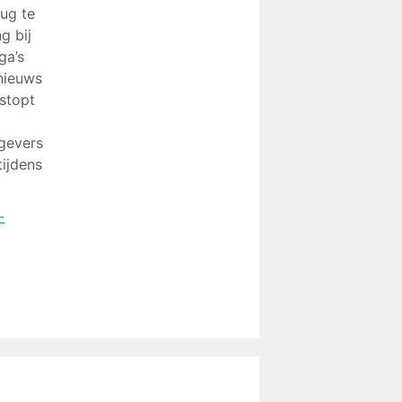
ug te
g bij
ga’s
nieuws
estopt
kgevers
tijdens
-