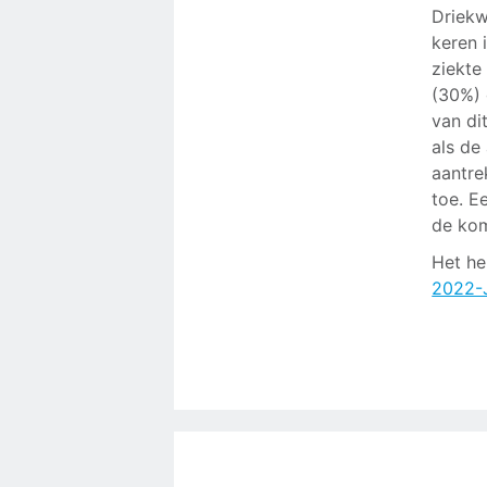
Driekw
keren 
ziekte
(30%) 
van di
als de
aantre
toe. E
de kom
Het he
2022-