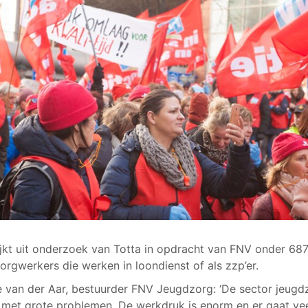
ijkt uit onderzoek van Totta in opdracht van FNV onder 68
orgwerkers die werken in loondienst of als zzp’er.
 van der Aar, bestuurder FNV Jeugdzorg: ‘De sector jeugd
met grote problemen. De werkdruk is enorm en er gaat vee