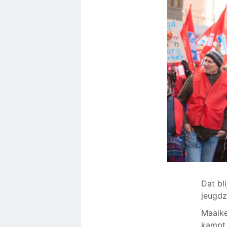
Dat bl
jeugdz
Maaike
kampt 