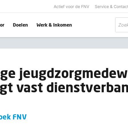
Actief voor de FNV
Service & Contac
or
Doelen
Werk & Inkomen
onge jeugdzorgmedew
t vast dienstverban
n
zoek FNV