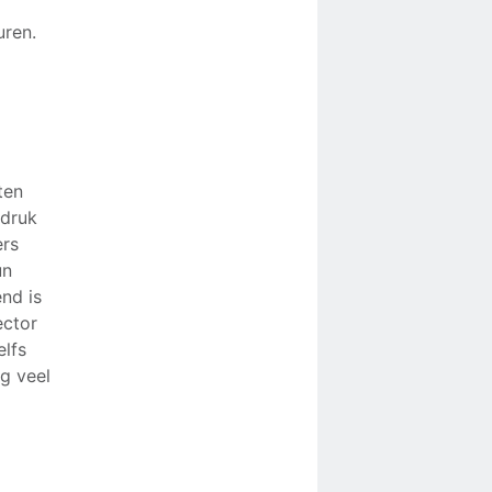
uren.
ten
kdruk
ers
un
nd is
ector
elfs
og veel