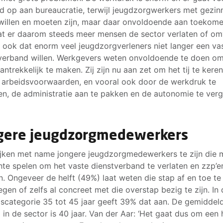
ijd op aan bureaucratie, terwijl jeugdzorgwerkers met gezin
willen en moeten zijn, maar daar onvoldoende aan toekom
at er daarom steeds meer mensen de sector verlaten of omv
 ook dat enorm veel jeugdzorgverleners niet langer een va
verband willen. Werkgevers weten onvoldoende te doen om
antrekkelijk te maken. Zij zijn nu aan zet om het tij te kere
 arbeidsvoorwaarden, en vooral ook door de werkdruk te
en, de administratie aan te pakken en de autonomie te verg
gere jeugdzorgmedewerkers
ijken met name jongere jeugdzorgmedewerkers te zijn die 
te spelen om het vaste dienstverband te verlaten en zzp’er
. Ongeveer de helft (49%) laat weten die stap af en toe te
gen of zelfs al concreet met die overstap bezig te zijn. In
jdscategorie 35 tot 45 jaar geeft 39% dat aan. De gemiddel
jd in de sector is 40 jaar. Van der Aar: ‘Het gaat dus om een 