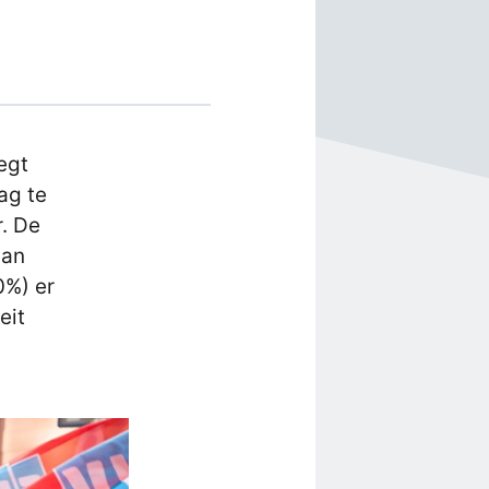
egt
ag te
r. De
aan
0%) er
eit