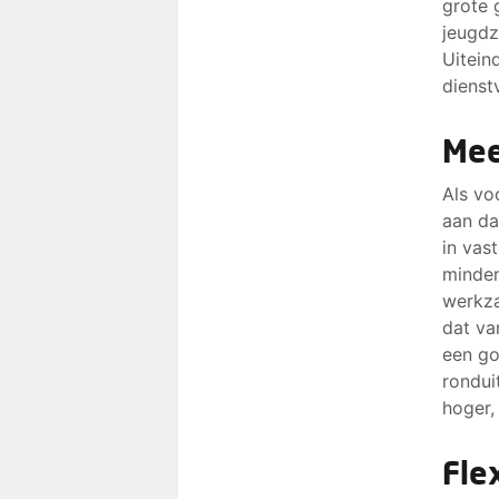
grote 
jeugdz
Uitein
dienst
Mee
Als vo
aan da
in vas
minder
werkza
dat va
een go
rondui
hoger,
Fle