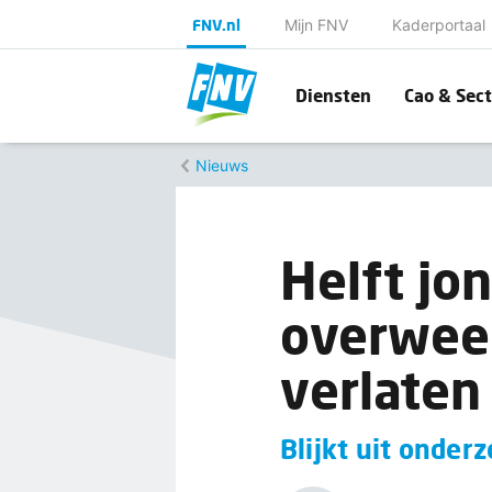
FNV.nl
Mijn FNV
Kaderportaal
Diensten
Cao & Sect
Nieuws
Helft j
overweeg
verlate
Blijkt uit onder