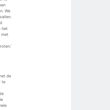
nen
en. We
allen.
st
 het
n met
roten.’
met de
 te
 de
de
hele