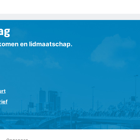
ag
inkomen en lidmaatschap.
urt
ief