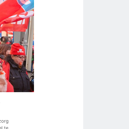
7
zorg
l te