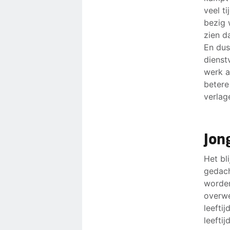
veel t
bezig 
zien d
En dus
dienst
werk a
betere
verlag
Jon
Het bl
gedach
worden
overwe
leefti
leefti