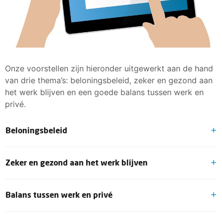
Onze voorstellen zijn hieronder uitgewerkt aan de hand
van drie thema’s: beloningsbeleid, zeker en gezond aan
het werk blijven en een goede balans tussen werk en
privé.
Beloningsbeleid
Een verhoging van de lonen, gedurende de cao-
Zeker en gezond aan het werk blijven
looptijd van één jaar conform
arbeidsvoorwaardenbeleid van de FNV.
Wij willen de leeftijd voor het werken in
ORT verhogen door de trede waarop de ORT wordt
Balans tussen werk en privé
nachtdiensten, bereikbaarheids-, aanwezigheids- of
bepaald te stellen op ip-nr 21 (is nu ip-nr19).
consignatiediensten terugbrengen van 57 naar 56
Wanneer tijdens de bereikbaarheidsdienst in de uren
Indien er binnen 24 uur wordt verzocht een extra
jaar.